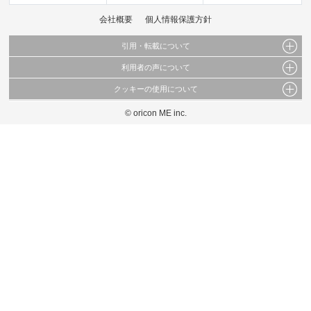
会社概要
個人情報保護方針
引用・転載について
利用者の声について
当サイトで公開されている情報（文字、写真、イラスト、画像データ等）及びこれらの配
置・編集および構造などについての著作権は株式会社oricon MEに帰属しております。
クッキーの使用について
当サイトに掲載している内容はすべてサービスの利用者が提出された見解・感想です。
これらの情報を権利者の許可なく無断転載・複製などの二次利用を行うことは固く禁じて
弊社が内容について正確性を含め一切保証するものではありません。
おります。
© oricon ME inc.
このサイトでは Cookie を使用して、ユーザーに合わせたコンテンツや広告の表示、ソー
弊社の見解・ 意見ではないことをご理解いただいた上でご覧ください。
シャル メディア機能の提供、広告の表示回数やクリック数の測定を行っています。
また、ユーザーによるサイトの利用状況についても情報を収集し、ソーシャル メディア
や広告配信、データ解析の各パートナーに提供しています。
各パートナーは、この情報とユーザーが各パートナーに提供した他の情報や、ユーザーが
各パートナーのサービスを使用したときに収集した他の情報を組み合わせて使用すること
があります。