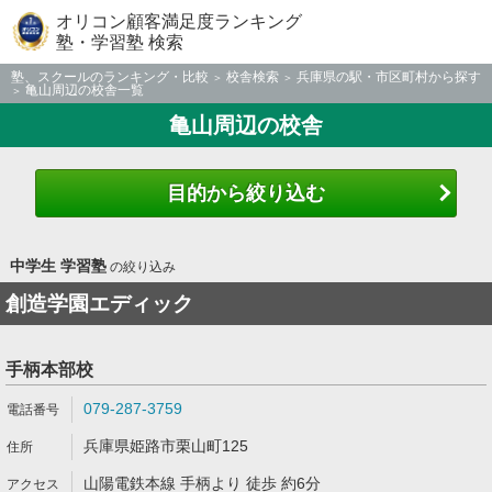
オリコン顧客満足度ランキング
塾・学習塾 検索
塾、スクールのランキング・比較
校舎検索
兵庫県の駅・市区町村から探す
亀山周辺の校舎一覧
亀山周辺の校舎
目的から絞り込む
中学生 学習塾
の絞り込み
創造学園エディック
手柄本部校
079-287-3759
兵庫県姫路市栗山町125
山陽電鉄本線 手柄より 徒歩 約6分