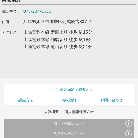
東飾磨校
079-234-0065
兵庫県姫路市飾磨区阿成鹿古337-2
山陽電鉄本線 妻鹿より 徒歩 約15分
山陽電鉄本線 飾磨より 徒歩 約19分
山陽電鉄本線 亀山より 徒歩 約21分
オリコン顧客満足度調査とは
調査方法
掲載規約
お問い合わせ
会社概要
個人情報保護方針
引用・転載について
利用者の声について
当サイトで公開されている情報（文字、写真、イラスト、画像データ等）及びこれらの配