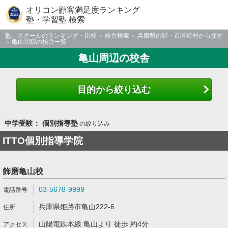
オリコン顧客満足度ランキング
塾・学習塾 検索
塾、スクールのランキング・比較
校舎検索
兵庫県の駅・市区町村から探す
亀山周辺の校舎一覧
亀山周辺の校舎
目的から絞り込む
中学受験： 個別指導塾
の絞り込み
ITTO個別指導学院
飾磨亀山校
03-5678-9999
兵庫県姫路市亀山222-6
山陽電鉄本線 亀山より 徒歩 約4分