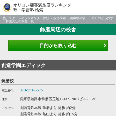
オリコン顧客満足度ランキング
塾・学習塾 検索
塾、スクールのランキング・比較
校舎検索
兵庫県の駅・市区町村から探す
飾磨周辺の校舎一覧
飾磨周辺の校舎
目的から絞り込む
創造学園エディック
飾磨校
079-231-5575
兵庫県姫路市飾磨区玉地1-33 SINKOビル2・3F
山陽電鉄本線 飾磨より 徒歩 約2分
山陽電鉄本線 亀山より 徒歩 約15分