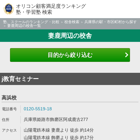
オリコン顧客満足度ランキング
塾・学習塾 検索
塾、スクールのランキング・比較
校舎検索
兵庫県の駅・市区町村から探す
妻鹿周辺の校舎一覧
妻鹿周辺の校舎
目的から絞り込む
j教育セミナー
高浜校
0120-5519-18
兵庫県姫路市飾磨区阿成鹿古277
山陽電鉄本線 妻鹿より 徒歩 約14分
山陽電鉄本線 飾磨より 徒歩 約17分