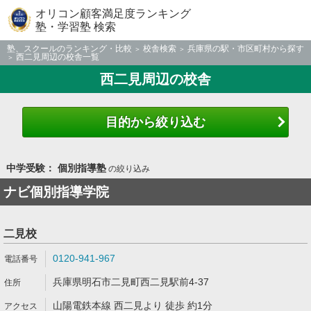
オリコン顧客満足度ランキング
塾・学習塾 検索
塾、スクールのランキング・比較
校舎検索
兵庫県の駅・市区町村から探す
西二見周辺の校舎一覧
西二見周辺の校舎
目的から絞り込む
中学受験： 個別指導塾
の絞り込み
ナビ個別指導学院
二見校
0120-941-967
兵庫県明石市二見町西二見駅前4-37
山陽電鉄本線 西二見より 徒歩 約1分