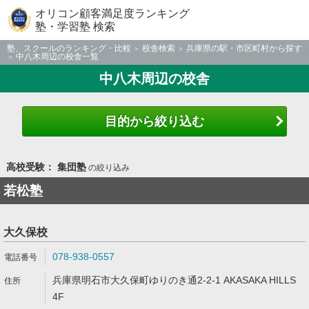
オリコン顧客満足度ランキング
塾・学習塾 検索
塾、スクールのランキング・比較
校舎検索
兵庫県の駅・市区町村から探す
中八木周辺の校舎一覧
中八木周辺の校舎
目的から絞り込む
高校受験： 集団塾
の絞り込み
若松塾
大久保校
078-938-0557
兵庫県明石市大久保町ゆりのき通2-2-1 AKASAKA HILLS
4F