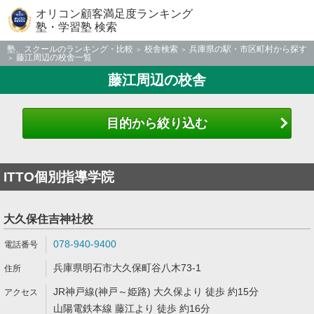
オリコン顧客満足度ランキング
塾・学習塾 検索
塾、スクールのランキング・比較
校舎検索
兵庫県の駅・市区町村から探す
藤江周辺の校舎一覧
藤江周辺の校舎
目的から絞り込む
ITTO個別指導学院
大久保住吉神社校
078-940-9400
兵庫県明石市大久保町谷八木73-1
JR神戸線(神戸～姫路) 大久保より 徒歩 約15分
山陽電鉄本線 藤江より 徒歩 約16分