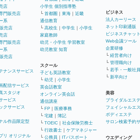
売店
小学生 個別指導塾
ビジネス
専門販売店
└
首都圏
｜
東海
｜
近畿
法人カーリース
ー系
通信教育
ネット印刷通販
販売店
└
高校生
｜
中学生
｜
小学生
ビジネスチャッ
売店
家庭教師
Web会議ツール
専門販売店
幼児・小学生 学習教室
企業研修
ー系
幼児教室 知育
└
経営者向け
販売店
└
管理職向け
スクール
└
若手・一般社
テナンスサービス
子ども英語教室
└
新卒向け
└
幼児
｜
小学生
画配信サービス
英会話教室
真スタジオ
美容
オンライン英会話
サービス
ブライダルエス
通信講座
ックサービス
フェイシャルエ
└
FP
｜
医療事務
ボディエステ
└
宅建
｜
簿記
ナル作品限定型
サロン検索予約
└
TOEIC
｜
社会保険労務士
└
行政書士
｜
ケアマネジャー
プリ オリジナル
└
公務員
｜
ITパスポート
ウエディング