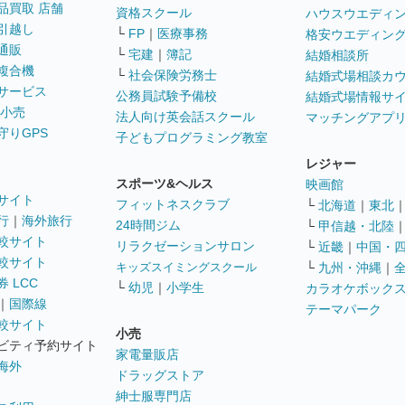
品買取 店舗
資格スクール
ハウスウエディ
引越し
└
FP
｜
医療事務
格安ウエディン
通販
└
宅建
｜
簿記
結婚相談所
複合機
└
社会保険労務士
結婚式場相談カ
サービス
公務員試験予備校
結婚式場情報サ
 小売
法人向け英会話スクール
マッチングアプ
守りGPS
子どもプログラミング教室
レジャー
スポーツ&ヘルス
映画館
サイト
フィットネスクラブ
└
北海道
｜
東北
行
｜
海外旅行
24時間ジム
└
甲信越・北陸
較サイト
リラクゼーションサロン
└
近畿
｜
中国・
較サイト
キッズスイミングスクール
└
九州・沖縄
｜
 LCC
└
幼児
｜
小学生
カラオケボック
｜
国際線
テーマパーク
較サイト
小売
ビティ予約サイト
家電量販店
海外
ドラッグストア
紳士服専門店