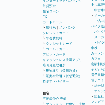
インターネットバンキング
中古車販
外貨預金
└
中古車
住宅ローン
└
メーカ
FX
中古車
カードローン
バイク販
└
銀行系
｜
ノンバンク
└
バイク
クレジットカード
└
メーカ
└
年会費無料
バイク
└
クレジットカード
車検
└
ゴールドカード
カーメン
デビットカード
カフェ
キャッシュレス決済アプリ
定額制動
暗号資産取引所
子ども写
└
現物取引（仮想通貨）
電子書籍
└
証拠金取引（仮想通貨）
電子コミ
ロボアドバイザー
└
総合型
└
オリジ
住宅
└
出版社
不動産仲介 売却
マンガア
└
マンション
｜
戸建て
｜
土地