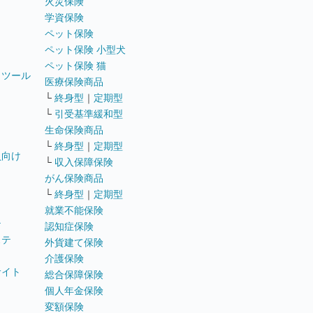
火災保険
学資保険
ペット保険
ペット保険 小型犬
ペット保険 猫
トツール
医療保険商品
└
終身型
｜
定期型
└
引受基準緩和型
生命保険商品
└
終身型
｜
定期型
員向け
└
収入保障保険
がん保険商品
└
終身型
｜
定期型
就業不能保険
テ
認知症保険
ステ
外貨建て保険
介護保険
サイト
総合保障保険
個人年金保険
変額保険