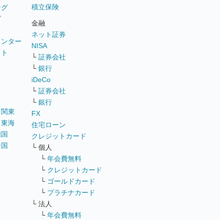
積立保険
ング
グ
金融
ネット証券
ウンター
NISA
イト
└
証券会社
リ
└
銀行
iDeCo
└
証券会社
└
銀行
｜
関東
FX
｜
東海
住宅ローン
四国
クレジットカード
全国
└ 個人
ス
└
年会費無料
└
クレジットカード
└
ゴールドカード
└
プラチナカード
└ 法人
└
年会費無料