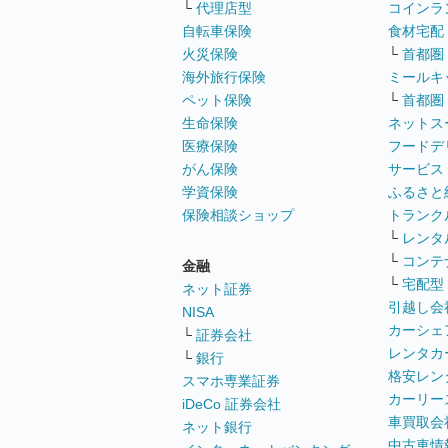
└
代理店型
コインラ
自転車保険
食材宅配
火災保険
└
首都圏
海外旅行保険
ミールキ
ペット保険
└
首都圏
生命保険
ネットス
医療保険
フードデ
がん保険
サービス
学資保険
ふるさと
保険相談ショップ
トランク
└
レンタ
└
コンテ
金融
└
宅配型
ネット証券
引越し会
NISA
カーシェ
└
証券会社
レンタカ
└
銀行
格安レン
スマホ専業証券
カーリー
iDeCo 証券会社
車買取会
ネット銀行
中古車情