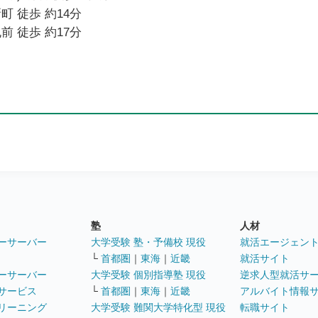
町 徒歩 約14分
前 徒歩 約17分
塾
人材
ーサーバー
大学受験 塾・予備校 現役
就活エージェン
└
首都圏
｜
東海
｜
近畿
就活サイト
ーサーバー
大学受験 個別指導塾 現役
逆求人型就活サ
サービス
└
首都圏
｜
東海
｜
近畿
アルバイト情報
リーニング
大学受験 難関大学特化型 現役
転職サイト