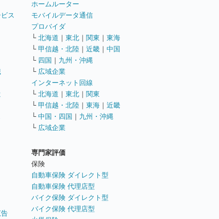
ホームルーター
ービス
モバイルデータ通信
ト
プロバイダ
└
北海道
｜
東北
｜
関東
｜
東海
└
甲信越・北陸
｜
近畿
｜
中国
└
四国
｜
九州・沖縄
職
└
広域企業
インターネット回線
遣
└
北海道
｜
東北
｜
関東
└
甲信越・北陸
｜
東海
｜
近畿
ス
└
中国・四国
｜
九州・沖縄
└
広域企業
専門家評価
ト
保険
自動車保険 ダイレクト型
自動車保険 代理店型
バイク保険 ダイレクト型
バイク保険 代理店型
広告