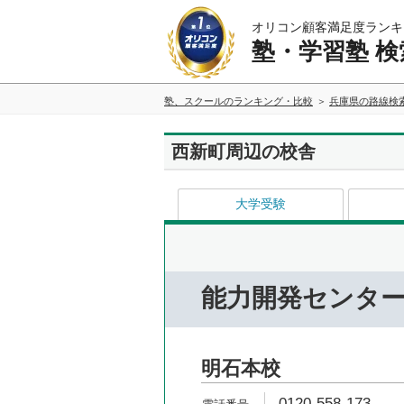
オリコン顧客満足度ランキ
塾・学習塾 検
塾、スクールのランキング・比較
兵庫県の路線検
西新町周辺の校舎
大学受験
能力開発センタ
明石本校
0120-558-173