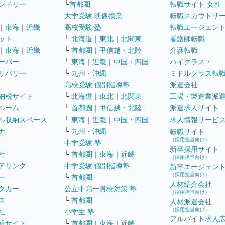
ンドリー
└
首都圏
転職サイト 女性
大学受験 映像授業
転職スカウトサ
｜
東海
｜
近畿
高校受験 塾
転職エージェン
ット
└
北海道
｜
東北
｜
北関東
看護師転職
｜
東海
｜
近畿
└
首都圏
｜
甲信越・北陸
介護転職
ーパー
└
東海
｜
近畿
｜
中国・四国
ハイクラス・
リバリー
└
九州・沖縄
ミドルクラス転
高校受験 個別指導塾
派遣会社
納税サイト
└
北海道
｜
東北
｜
北関東
工場・製造業派
ルーム
└
首都圏
｜
甲信越・北陸
派遣求人サイト
ル収納スペース
└
東海
｜
近畿
｜
中国・四国
求人情報サービ
ナ
└
九州・沖縄
転職サイト
（採用担当向け）
中学受験 塾
新卒採用サイト
社
└
首都圏
｜
東海
｜
近畿
（採用担当向け）
アリング
中学受験 個別指導塾
新卒エージェン
（採用担当向け）
ー
└
首都圏
人材紹介会社
タカー
公立中高一貫校対策 塾
（採用担当向け）
ス
└
首都圏
人材派遣会社
（採用担当向け）
社
小学生 塾
アルバイト求人
報サイト
└
首都圏
｜
東海
｜
近畿