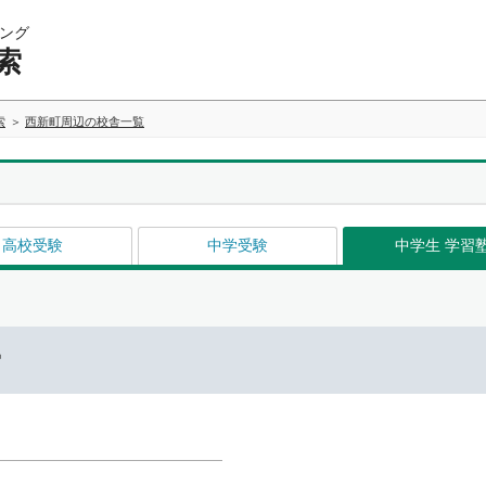
ング
索
索
西新町周辺の校舎一覧
高校受験
中学受験
中学生 学習
ー