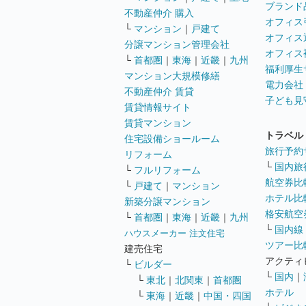
ブランド
不動産仲介 購入
オフィス
└
マンション
｜
戸建て
オフィス
分譲マンション管理会社
オフィス
└
首都圏
｜
東海
｜
近畿
｜
九州
福利厚生
マンション大規模修繕
電力会社
不動産仲介 賃貸
子ども見
賃貸情報サイト
賃貸マンション
トラベル
住宅設備ショールーム
旅行予約
リフォーム
└
国内旅
└
フルリフォーム
航空券比
└
戸建て
｜
マンション
ホテル比
新築分譲マンション
格安航空券
└
首都圏
｜
東海
｜
近畿
｜
九州
└
国内線
ハウスメーカー 注文住宅
ツアー比
建売住宅
アクティ
└
ビルダー
└
国内
｜
└
東北
｜
北関東
｜
首都圏
ホテル
└
東海
｜
近畿
｜
中国・四国