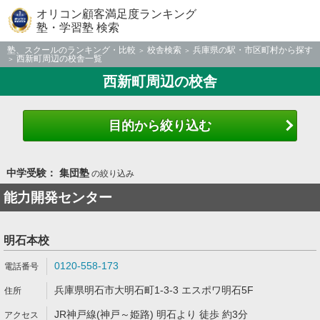
オリコン顧客満足度ランキング
塾・学習塾 検索
塾、スクールのランキング・比較
校舎検索
兵庫県の駅・市区町村から探す
西新町周辺の校舎一覧
西新町周辺の校舎
目的から絞り込む
中学受験： 集団塾
の絞り込み
能力開発センター
明石本校
0120-558-173
兵庫県明石市大明石町1-3-3 エスポワ明石5F
JR神戸線(神戸～姫路) 明石より 徒歩 約3分