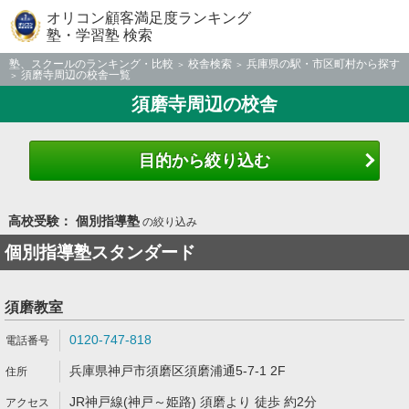
オリコン顧客満足度ランキング
塾・学習塾 検索
塾、スクールのランキング・比較
校舎検索
兵庫県の駅・市区町村から探す
須磨寺周辺の校舎一覧
須磨寺周辺の校舎
目的から絞り込む
高校受験： 個別指導塾
の絞り込み
個別指導塾スタンダード
須磨教室
0120-747-818
兵庫県神戸市須磨区須磨浦通5-7-1 2F
JR神戸線(神戸～姫路) 須磨より 徒歩 約2分