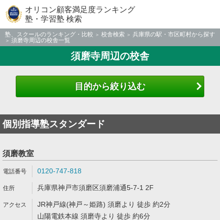
オリコン顧客満足度ランキング
塾・学習塾 検索
塾、スクールのランキング・比較
校舎検索
兵庫県の駅・市区町村から探す
須磨寺周辺の校舎一覧
須磨寺周辺の校舎
目的から絞り込む
個別指導塾スタンダード
須磨教室
0120-747-818
兵庫県神戸市須磨区須磨浦通5-7-1 2F
JR神戸線(神戸～姫路) 須磨より 徒歩 約2分
山陽電鉄本線 須磨寺より 徒歩 約6分