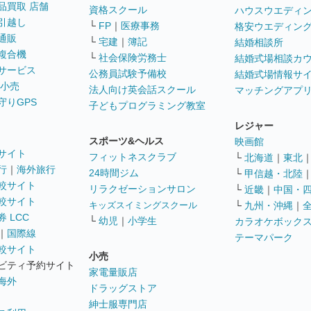
品買取 店舗
資格スクール
ハウスウエディ
引越し
└
FP
｜
医療事務
格安ウエディン
通販
└
宅建
｜
簿記
結婚相談所
複合機
└
社会保険労務士
結婚式場相談カ
サービス
公務員試験予備校
結婚式場情報サ
 小売
法人向け英会話スクール
マッチングアプ
守りGPS
子どもプログラミング教室
レジャー
スポーツ&ヘルス
映画館
サイト
フィットネスクラブ
└
北海道
｜
東北
行
｜
海外旅行
24時間ジム
└
甲信越・北陸
較サイト
リラクゼーションサロン
└
近畿
｜
中国・
較サイト
キッズスイミングスクール
└
九州・沖縄
｜
 LCC
└
幼児
｜
小学生
カラオケボック
｜
国際線
テーマパーク
較サイト
小売
ビティ予約サイト
家電量販店
海外
ドラッグストア
紳士服専門店