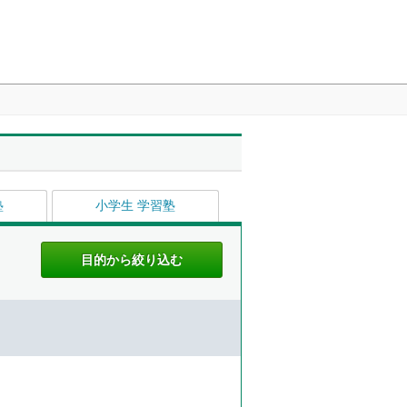
塾
小学生 学習塾