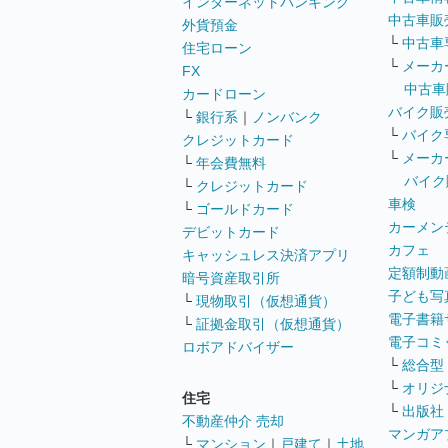
インターネットバンキング
中古車販
外貨預金
└
中古車
住宅ローン
└
メーカ
FX
中古車
カードローン
バイク販
└
銀行系
｜
ノンバンク
└
バイク
クレジットカード
└
メーカ
└
年会費無料
バイク
└
クレジットカード
車検
└
ゴールドカード
カーメン
デビットカード
カフェ
キャッシュレス決済アプリ
定額制動
暗号資産取引所
子ども写
└
現物取引（仮想通貨）
電子書籍
└
証拠金取引（仮想通貨）
電子コミ
ロボアドバイザー
└
総合型
└
オリジ
住宅
└
出版社
不動産仲介 売却
マンガア
└
マンション
｜
戸建て
｜
土地