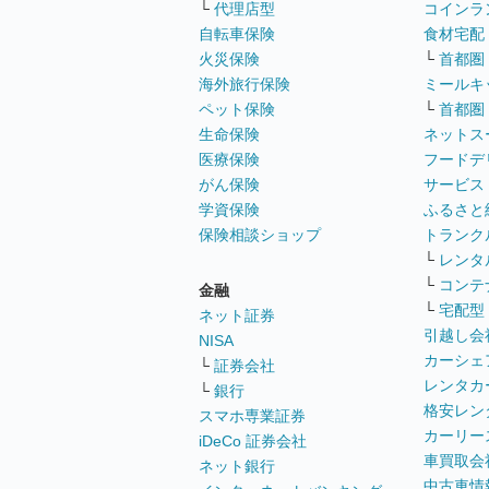
└
代理店型
コインラ
自転車保険
食材宅配
火災保険
└
首都圏
海外旅行保険
ミールキ
ペット保険
└
首都圏
生命保険
ネットス
医療保険
フードデ
がん保険
サービス
学資保険
ふるさと
保険相談ショップ
トランク
└
レンタ
└
コンテ
金融
└
宅配型
ネット証券
引越し会
NISA
カーシェ
└
証券会社
レンタカ
└
銀行
格安レン
スマホ専業証券
カーリー
iDeCo 証券会社
車買取会
ネット銀行
中古車情