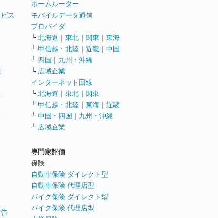
ホームルーター
ービス
モバイルデータ通信
ト
プロバイダ
└
北海道
｜
東北
｜
関東
｜
東海
└
甲信越・北陸
｜
近畿
｜
中国
└
四国
｜
九州・沖縄
職
└
広域企業
インターネット回線
遣
└
北海道
｜
東北
｜
関東
└
甲信越・北陸
｜
東海
｜
近畿
ス
└
中国・四国
｜
九州・沖縄
└
広域企業
専門家評価
ト
保険
自動車保険 ダイレクト型
自動車保険 代理店型
バイク保険 ダイレクト型
バイク保険 代理店型
広告