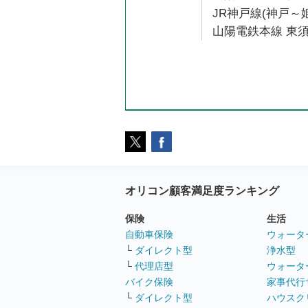
JR神戸線(神戸～姫
山陽電鉄本線 東須
オリコン顧客満足度ランキング
保険
生活
自動車保険
ウォータ
└
ダイレクト型
浄水型
└
代理店型
ウォータ
バイク保険
家事代行
└
ダイレクト型
ハウスク