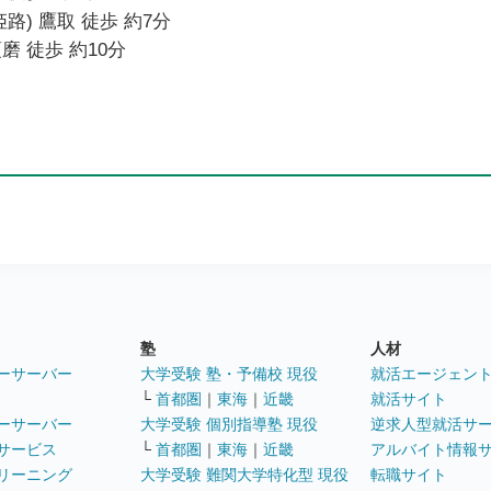
路) 鷹取 徒歩 約7分
磨 徒歩 約10分
塾
人材
ーサーバー
大学受験 塾・予備校 現役
就活エージェン
└
首都圏
｜
東海
｜
近畿
就活サイト
ーサーバー
大学受験 個別指導塾 現役
逆求人型就活サ
サービス
└
首都圏
｜
東海
｜
近畿
アルバイト情報
リーニング
大学受験 難関大学特化型 現役
転職サイト