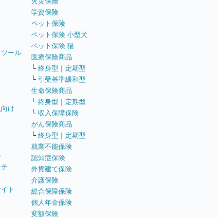
火災保険
学資保険
ペット保険
ペット保険 小型犬
ペット保険 猫
トツール
医療保険商品
└
終身型
｜
定期型
└
引受基準緩和型
生命保険商品
└
終身型
｜
定期型
員向け
└
収入保障保険
がん保険商品
└
終身型
｜
定期型
就業不能保険
テ
認知症保険
ステ
外貨建て保険
介護保険
サイト
総合保障保険
個人年金保険
変額保険