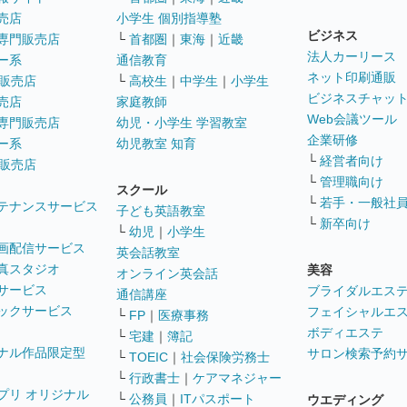
売店
小学生 個別指導塾
ビジネス
専門販売店
└
首都圏
｜
東海
｜
近畿
法人カーリース
ー系
通信教育
ネット印刷通販
販売店
└
高校生
｜
中学生
｜
小学生
ビジネスチャッ
売店
家庭教師
Web会議ツール
専門販売店
幼児・小学生 学習教室
企業研修
ー系
幼児教室 知育
└
経営者向け
販売店
└
管理職向け
スクール
└
若手・一般社
テナンスサービス
子ども英語教室
└
新卒向け
└
幼児
｜
小学生
画配信サービス
英会話教室
真スタジオ
美容
オンライン英会話
サービス
ブライダルエス
通信講座
ックサービス
フェイシャルエ
└
FP
｜
医療事務
ボディエステ
└
宅建
｜
簿記
ナル作品限定型
サロン検索予約
└
TOEIC
｜
社会保険労務士
└
行政書士
｜
ケアマネジャー
プリ オリジナル
└
公務員
｜
ITパスポート
ウエディング