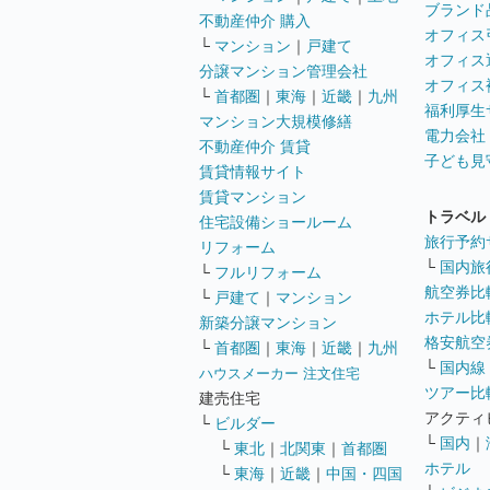
ブランド
不動産仲介 購入
オフィス
└
マンション
｜
戸建て
オフィス
分譲マンション管理会社
オフィス
└
首都圏
｜
東海
｜
近畿
｜
九州
福利厚生
マンション大規模修繕
電力会社
不動産仲介 賃貸
子ども見
賃貸情報サイト
賃貸マンション
トラベル
住宅設備ショールーム
旅行予約
リフォーム
└
国内旅
└
フルリフォーム
航空券比
└
戸建て
｜
マンション
ホテル比
新築分譲マンション
格安航空券
└
首都圏
｜
東海
｜
近畿
｜
九州
└
国内線
ハウスメーカー 注文住宅
ツアー比
建売住宅
アクティ
└
ビルダー
└
国内
｜
└
東北
｜
北関東
｜
首都圏
ホテル
└
東海
｜
近畿
｜
中国・四国