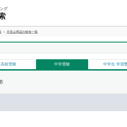
ング
索
索
月見山周辺の校舎一覧
高校受験
中学受験
中学生 学習
塾