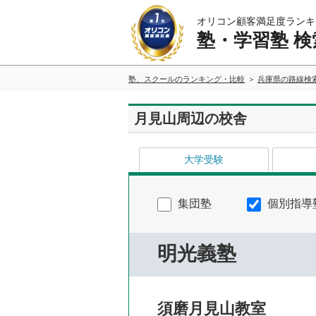
オリコン顧客満足度ランキ
塾・学習塾 検
塾、スクールのランキング・比較
兵庫県の路線検
月見山周辺の校舎
大学受験
集団塾
個別指導
明光義塾
須磨月見山教室