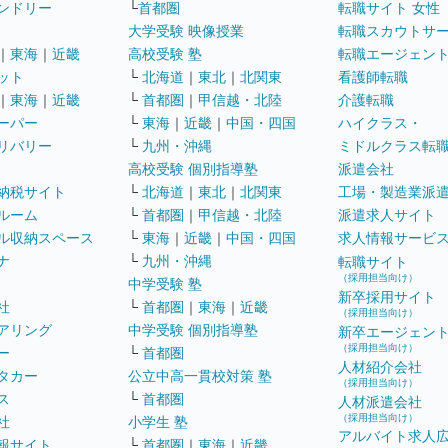
ンドリー
└
首都圏
転職サイト 女性
大学受験 映像授業
転職スカウトサ
｜
東海
｜
近畿
高校受験 塾
転職エージェン
ット
└
北海道
｜
東北
｜
北関東
看護師転職
｜
東海
｜
近畿
└
首都圏
｜
甲信越・北陸
介護転職
ーパー
└
東海
｜
近畿
｜
中国・四国
ハイクラス・
リバリー
└
九州・沖縄
ミドルクラス転
高校受験 個別指導塾
派遣会社
納税サイト
└
北海道
｜
東北
｜
北関東
工場・製造業派
ルーム
└
首都圏
｜
甲信越・北陸
派遣求人サイト
ル収納スペース
└
東海
｜
近畿
｜
中国・四国
求人情報サービ
ナ
└
九州・沖縄
転職サイト
（採用担当向け）
中学受験 塾
新卒採用サイト
社
└
首都圏
｜
東海
｜
近畿
（採用担当向け）
アリング
中学受験 個別指導塾
新卒エージェン
（採用担当向け）
ー
└
首都圏
人材紹介会社
タカー
公立中高一貫校対策 塾
（採用担当向け）
ス
└
首都圏
人材派遣会社
（採用担当向け）
社
小学生 塾
アルバイト求人
報サイト
└
首都圏
｜
東海
｜
近畿