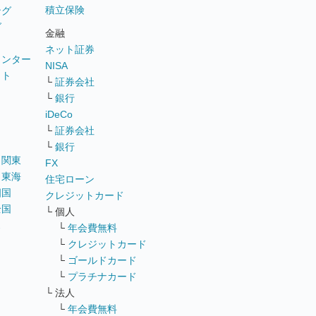
積立保険
ング
グ
金融
ネット証券
ウンター
NISA
イト
└
証券会社
リ
└
銀行
iDeCo
└
証券会社
└
銀行
｜
関東
FX
｜
東海
住宅ローン
四国
クレジットカード
全国
└ 個人
ス
└
年会費無料
└
クレジットカード
└
ゴールドカード
└
プラチナカード
└ 法人
└
年会費無料