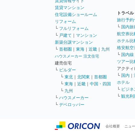
賃貸情報サイト
賃貸マンション
トラベル
住宅設備ショールーム
旅行予約
リフォーム
└
国内旅
└
フルリフォーム
航空券比
└
戸建て
｜
マンション
ホテル比
新築分譲マンション
格安航空券
└
首都圏
｜
東海
｜
近畿
｜
九州
└
国内線
ハウスメーカー 注文住宅
ツアー比
建売住宅
アクティ
└
ビルダー
└
国内
｜
└
東北
｜
北関東
｜
首都圏
ホテル
└
東海
｜
近畿
｜
中国・四国
└
ビジネ
└
九州
└
観光利
└
ハウスメーカー
└
デベロッパー
会社概要
ニュ