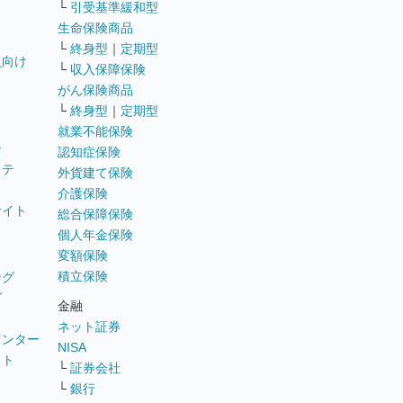
└
引受基準緩和型
生命保険商品
└
終身型
｜
定期型
員向け
└
収入保障保険
がん保険商品
└
終身型
｜
定期型
就業不能保険
テ
認知症保険
ステ
外貨建て保険
介護保険
サイト
総合保障保険
個人年金保険
変額保険
積立保険
ング
グ
金融
ネット証券
ウンター
NISA
イト
└
証券会社
リ
└
銀行