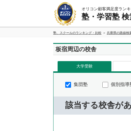
オリコン顧客満足度ランキ
塾・学習塾 検
塾、スクールのランキング・比較
兵庫県の路線検
板宿周辺の校舎
大学受験
集団塾
個別指導
該当する校舎が