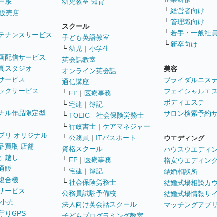
ー系
幼児教室 知育
└
経営者向け
販売店
└
管理職向け
スクール
└
若手・一般社
テナンスサービス
子ども英語教室
└
新卒向け
└
幼児
｜
小学生
画配信サービス
英会話教室
真スタジオ
美容
オンライン英会話
サービス
ブライダルエス
通信講座
ックサービス
フェイシャルエ
└
FP
｜
医療事務
ボディエステ
└
宅建
｜
簿記
ナル作品限定型
サロン検索予約
└
TOEIC
｜
社会保険労務士
└
行政書士
｜
ケアマネジャー
プリ オリジナル
└
公務員
｜
ITパスポート
ウエディング
品買取 店舗
資格スクール
ハウスウエディ
引越し
└
FP
｜
医療事務
格安ウエディン
通販
└
宅建
｜
簿記
結婚相談所
複合機
└
社会保険労務士
結婚式場相談カ
サービス
公務員試験予備校
結婚式場情報サ
 小売
法人向け英会話スクール
マッチングアプ
守りGPS
子どもプログラミング教室