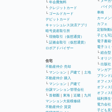
└
メーカ
└
年会費無料
バイク
└
クレジットカード
車検
└
ゴールドカード
カーメン
デビットカード
カフェ
キャッシュレス決済アプリ
定額制動
暗号資産取引所
子ども写
└
現物取引（仮想通貨）
電子書籍
└
証拠金取引（仮想通貨）
電子コミ
ロボアドバイザー
└
総合型
└
オリジ
住宅
└
出版社
不動産仲介 売却
マンガア
└
マンション
｜
戸建て
｜
土地
ブランド
不動産仲介 購入
オフィス
└
マンション
｜
戸建て
オフィス
分譲マンション管理会社
オフィス
└
首都圏
｜
東海
｜
近畿
｜
九州
福利厚生
マンション大規模修繕
電力会社
不動産仲介 賃貸
子ども見