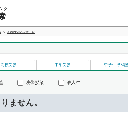
ング
索
索
板宿周辺の校舎一覧
高校受験
中学受験
中学生 学習
塾
映像授業
浪人生
ありません。