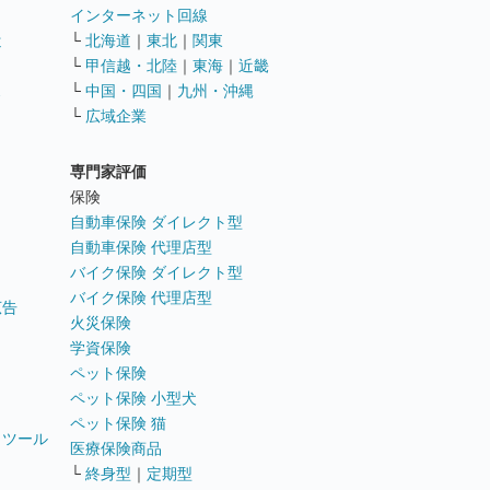
インターネット回線
遣
└
北海道
｜
東北
｜
関東
└
甲信越・北陸
｜
東海
｜
近畿
ス
└
中国・四国
｜
九州・沖縄
└
広域企業
専門家評価
ト
保険
自動車保険 ダイレクト型
自動車保険 代理店型
バイク保険 ダイレクト型
バイク保険 代理店型
広告
火災保険
学資保険
ペット保険
ペット保険 小型犬
ペット保険 猫
トツール
医療保険商品
└
終身型
｜
定期型