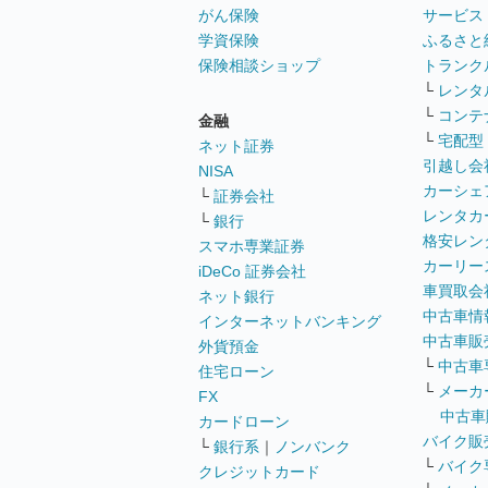
がん保険
サービス
学資保険
ふるさと
保険相談ショップ
トランク
└
レンタ
└
コンテ
金融
└
宅配型
ネット証券
引越し会
NISA
カーシェ
└
証券会社
レンタカ
└
銀行
格安レン
スマホ専業証券
カーリー
iDeCo 証券会社
車買取会
ネット銀行
中古車情
インターネットバンキング
中古車販
外貨預金
└
中古車
住宅ローン
└
メーカ
FX
中古車
カードローン
バイク販
└
銀行系
｜
ノンバンク
└
バイク
クレジットカード