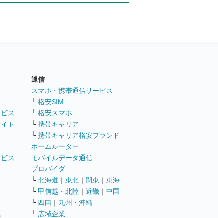
通信
ト
スマホ・携帯通信サービス
└
格安SIM
ービス
└
格安スマホ
サイト
└
携帯キャリア
└
携帯キャリア格安ブランド
ホームルーター
ービス
モバイルデータ通信
ト
プロバイダ
└
北海道
｜
東北
｜
関東
｜
東海
└
甲信越・北陸
｜
近畿
｜
中国
└
四国
｜
九州・沖縄
職
└
広域企業