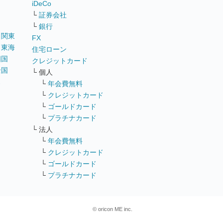
iDeCo
└
証券会社
└
銀行
｜
関東
FX
｜
東海
住宅ローン
四国
クレジットカード
全国
└ 個人
ス
└
年会費無料
└
クレジットカード
└
ゴールドカード
└
プラチナカード
└ 法人
└
年会費無料
└
クレジットカード
└
ゴールドカード
└
プラチナカード
© oricon ME inc.