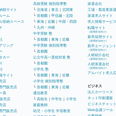
高校受験 個別指導塾
派遣会社
納税サイト
└
北海道
｜
東北
｜
北関東
工場・製造業派
ルーム
└
首都圏
｜
甲信越・北陸
派遣求人サイト
ル収納スペース
└
東海
｜
近畿
｜
中国・四国
求人情報サービ
ナ
└
九州・沖縄
転職サイト
（採用担当向け）
中学受験 塾
新卒採用サイト
社
└
首都圏
｜
東海
｜
近畿
（採用担当向け）
アリング
中学受験 個別指導塾
新卒エージェン
（採用担当向け）
ー
└
首都圏
人材紹介会社
タカー
公立中高一貫校対策 塾
（採用担当向け）
ス
└
首都圏
人材派遣会社
（採用担当向け）
社
小学生 塾
アルバイト求人
報サイト
└
首都圏
｜
東海
｜
近畿
売店
小学生 個別指導塾
ビジネス
専門販売店
└
首都圏
｜
東海
｜
近畿
法人カーリース
ー系
通信教育
ネット印刷通販
販売店
└
高校生
｜
中学生
｜
小学生
ビジネスチャッ
売店
家庭教師
Web会議ツール
専門販売店
幼児・小学生 学習教室
企業研修