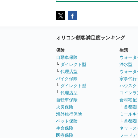
オリコン顧客満足度ランキング
保険
生活
自動車保険
ウォータ
└
ダイレクト型
浄水型
└
代理店型
ウォータ
バイク保険
家事代行
└
ダイレクト型
ハウスク
└
代理店型
コインラ
自転車保険
食材宅配
火災保険
└
首都圏
海外旅行保険
ミールキ
ペット保険
└
首都圏
生命保険
ネットス
医療保険
フードデ