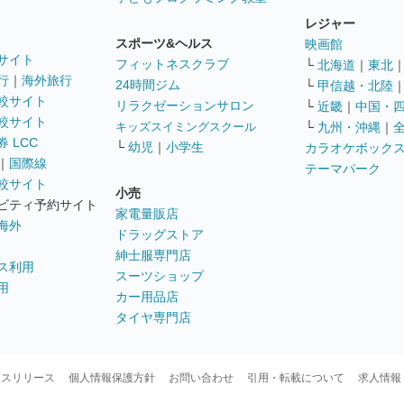
レジャー
スポーツ&ヘルス
映画館
サイト
フィットネスクラブ
└
北海道
｜
東北
行
｜
海外旅行
24時間ジム
└
甲信越・北陸
較サイト
リラクゼーションサロン
└
近畿
｜
中国・
較サイト
キッズスイミングスクール
└
九州・沖縄
｜
 LCC
└
幼児
｜
小学生
カラオケボック
｜
国際線
テーマパーク
較サイト
小売
ビティ予約サイト
家電量販店
海外
ドラッグストア
紳士服専門店
ス利用
スーツショップ
用
カー用品店
タイヤ専門店
ースリリース
個人情報保護方針
お問い合わせ
引用・転載について
求人情報