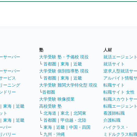
塾
人材
ーサーバー
大学受験 塾・予備校 現役
就活エージェン
└
首都圏
｜
東海
｜
近畿
就活サイト
ーサーバー
大学受験 個別指導塾 現役
逆求人型就活サ
サービス
└
首都圏
｜
東海
｜
近畿
アルバイト情報
リーニング
大学受験 難関大学特化型 現役
転職サイト
ンドリー
└
首都圏
転職サイト 女性
大学受験 映像授業
転職スカウトサ
｜
東海
｜
近畿
高校受験 塾
転職エージェン
ット
└
北海道
｜
東北
｜
北関東
看護師転職
｜
東海
｜
近畿
└
首都圏
｜
甲信越・北陸
介護転職
ーパー
└
東海
｜
近畿
｜
中国・四国
ハイクラス・
リバリー
└
九州・沖縄
ミドルクラス転