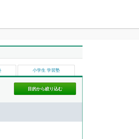
塾
小学生 学習塾