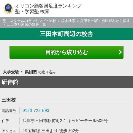
オリコン顧客満足度ランキング
塾・学習塾 検索
塾、スクールのランキング・比較
校舎検索
兵庫県の駅・市区町村から探す
三田本町周辺の校舎一覧
三田本町周辺の校舎
目的から絞り込む
大学受験： 集団塾
の絞り込み
研伸館
三田校
0120-722-593
兵庫県三田市駅前町2-1 キッピーモール509号
JR宝塚線 三田より 徒歩 約2分