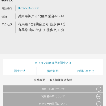
078-594-8888
兵庫県神戸市北区甲栄台4-3-14
有馬線 北鈴蘭台より 徒歩 約1分
有馬線 山の街より 徒歩 約11分
オリコン顧客満足度調査とは
調査方法
掲載規約
お問い合わせ
会社概要
個人情報保護方針
引用・転載について
利用者の声について
当サイトで公開されている情報（文字、写真、イラスト、画像データ等）及びこれらの配
置・編集および構造などについての著作権は株式会社oricon MEに帰属しております。
クッキーの使用について
当サイトに掲載している内容はすべてサービスの利用者が提出された見解・感想です。
これらの情報を権利者の許可なく無断転載・複製などの二次利用を行うことは固く禁じて