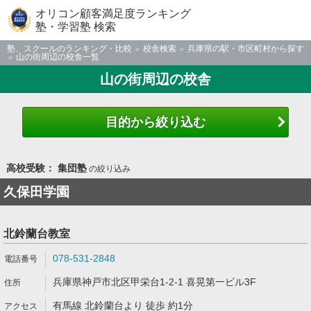
オリコン顧客満足度ランキング
塾・学習塾 検索
塾、スクールのランキング・比較
校舎検索
兵庫県の駅・市区町村から探す
山の街周辺の校舎一覧
山の街周辺の校舎
目的から絞り込む
高校受験： 集団塾
の絞り込み
久保田学園
北鈴蘭台教室
078-531-2848
兵庫県神戸市北区甲栄台1-2-1 喜晃第一ビル3F
有馬線 北鈴蘭台より 徒歩 約1分