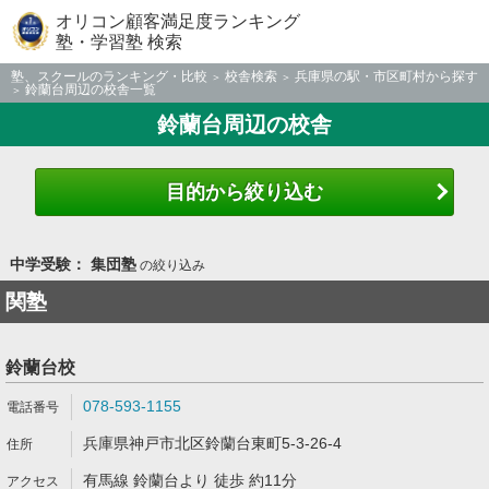
オリコン顧客満足度ランキング
塾・学習塾 検索
塾、スクールのランキング・比較
校舎検索
兵庫県の駅・市区町村から探す
鈴蘭台周辺の校舎一覧
鈴蘭台周辺の校舎
目的から絞り込む
中学受験： 集団塾
の絞り込み
関塾
鈴蘭台校
078-593-1155
兵庫県神戸市北区鈴蘭台東町5-3-26-4
有馬線 鈴蘭台より 徒歩 約11分