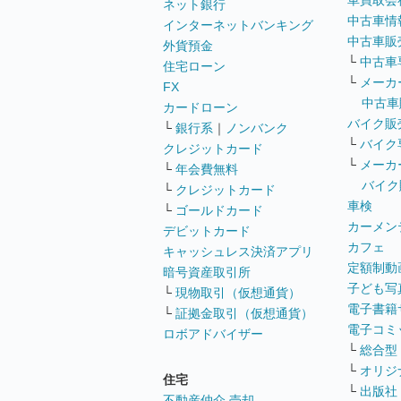
車買取会
ネット銀行
中古車情
インターネットバンキング
中古車販
外貨預金
└
中古車
住宅ローン
└
メーカ
FX
中古車
カードローン
バイク販
└
銀行系
｜
ノンバンク
└
バイク
クレジットカード
└
メーカ
└
年会費無料
バイク
└
クレジットカード
車検
└
ゴールドカード
カーメン
デビットカード
カフェ
キャッシュレス決済アプリ
定額制動
暗号資産取引所
子ども写
└
現物取引（仮想通貨）
電子書籍
└
証拠金取引（仮想通貨）
電子コミ
ロボアドバイザー
└
総合型
└
オリジ
住宅
└
出版社
不動産仲介 売却