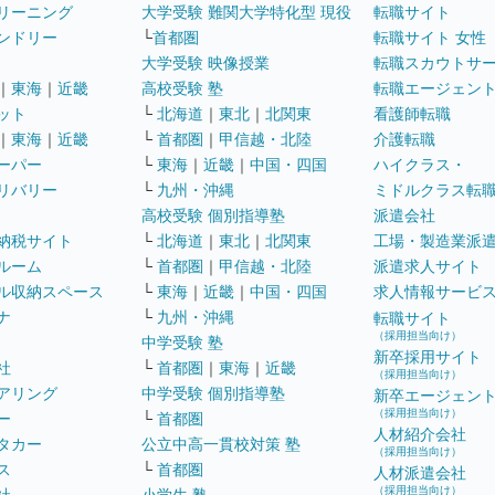
リーニング
大学受験 難関大学特化型 現役
転職サイト
ンドリー
└
首都圏
転職サイト 女性
大学受験 映像授業
転職スカウトサ
｜
東海
｜
近畿
高校受験 塾
転職エージェン
ット
└
北海道
｜
東北
｜
北関東
看護師転職
｜
東海
｜
近畿
└
首都圏
｜
甲信越・北陸
介護転職
ーパー
└
東海
｜
近畿
｜
中国・四国
ハイクラス・
リバリー
└
九州・沖縄
ミドルクラス転
高校受験 個別指導塾
派遣会社
納税サイト
└
北海道
｜
東北
｜
北関東
工場・製造業派
ルーム
└
首都圏
｜
甲信越・北陸
派遣求人サイト
ル収納スペース
└
東海
｜
近畿
｜
中国・四国
求人情報サービ
ナ
└
九州・沖縄
転職サイト
（採用担当向け）
中学受験 塾
新卒採用サイト
社
└
首都圏
｜
東海
｜
近畿
（採用担当向け）
アリング
中学受験 個別指導塾
新卒エージェン
（採用担当向け）
ー
└
首都圏
人材紹介会社
タカー
公立中高一貫校対策 塾
（採用担当向け）
ス
└
首都圏
人材派遣会社
（採用担当向け）