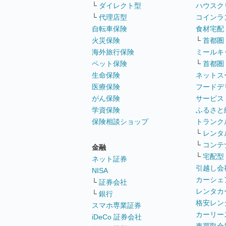
└
ダイレクト型
ハウスク
└
代理店型
コインラ
自転車保険
食材宅配
火災保険
└
首都圏
海外旅行保険
ミールキ
ペット保険
└
首都圏
生命保険
ネットス
医療保険
フードデ
がん保険
サービス
学資保険
ふるさと
保険相談ショップ
トランク
└
レンタ
└
コンテ
金融
└
宅配型
ネット証券
引越し会
NISA
カーシェ
└
証券会社
レンタカ
└
銀行
格安レン
スマホ専業証券
カーリー
iDeCo 証券会社