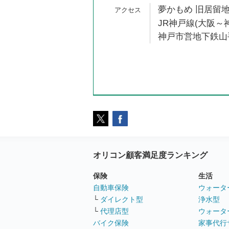
夢かもめ 旧居留地
JR神戸線(大阪～神
神戸市営地下鉄山手
オリコン顧客満足度ランキング
保険
生活
自動車保険
ウォータ
└
ダイレクト型
浄水型
└
代理店型
ウォータ
バイク保険
家事代行