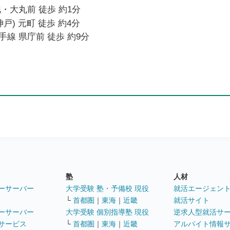
・大丸前 徒歩 約1分
戸) 元町 徒歩 約4分
線 県庁前 徒歩 約9分
塾
人材
ーサーバー
大学受験 塾・予備校 現役
就活エージェン
└
首都圏
｜
東海
｜
近畿
就活サイト
ーサーバー
大学受験 個別指導塾 現役
逆求人型就活サ
サービス
└
首都圏
｜
東海
｜
近畿
アルバイト情報