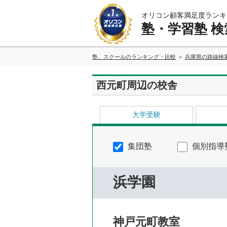
オリコン顧客満足度ランキ
塾・学習塾 検
塾、スクールのランキング・比較
兵庫県の路線検
西元町周辺の校舎
大学受験
集団塾
個別指導
浜学園
神戸元町教室