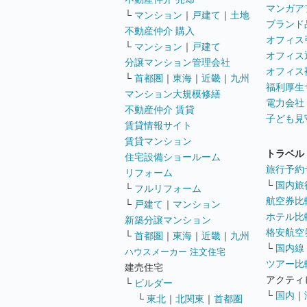
マンガア
└
マンション
｜
戸建て
｜
土地
ブランド
不動産仲介 購入
オフィス
└
マンション
｜
戸建て
オフィス
分譲マンション管理会社
オフィス
└
首都圏
｜
東海
｜
近畿
｜
九州
福利厚生
マンション大規模修繕
電力会社
不動産仲介 賃貸
子ども見
賃貸情報サイト
賃貸マンション
トラベル
住宅設備ショールーム
旅行予約
リフォーム
└
国内旅
└
フルリフォーム
航空券比
└
戸建て
｜
マンション
ホテル比
新築分譲マンション
格安航空券
└
首都圏
｜
東海
｜
近畿
｜
九州
└
国内線
ハウスメーカー 注文住宅
ツアー比
建売住宅
アクティ
└
ビルダー
└
国内
｜
└
東北
｜
北関東
｜
首都圏