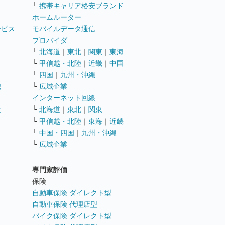
└
携帯キャリア格安ブランド
ホームルーター
ービス
モバイルデータ通信
ト
プロバイダ
└
北海道
｜
東北
｜
関東
｜
東海
└
甲信越・北陸
｜
近畿
｜
中国
└
四国
｜
九州・沖縄
職
└
広域企業
インターネット回線
遣
└
北海道
｜
東北
｜
関東
└
甲信越・北陸
｜
東海
｜
近畿
ス
└
中国・四国
｜
九州・沖縄
└
広域企業
専門家評価
ト
保険
自動車保険 ダイレクト型
自動車保険 代理店型
バイク保険 ダイレクト型