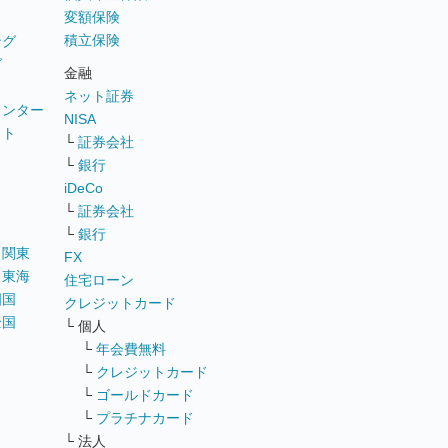
変額保険
積立保険
ング
グ
金融
ネット証券
ウンター
NISA
イト
└
証券会社
リ
└
銀行
iDeCo
└
証券会社
└
銀行
｜
関東
FX
｜
東海
住宅ローン
四国
クレジットカード
全国
└ 個人
ス
└
年会費無料
└
クレジットカード
└
ゴールドカード
└
プラチナカード
└ 法人