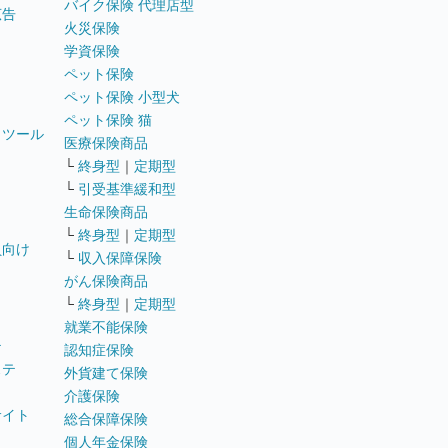
バイク保険 代理店型
広告
火災保険
学資保険
ペット保険
ペット保険 小型犬
ペット保険 猫
トツール
医療保険商品
└
終身型
｜
定期型
└
引受基準緩和型
生命保険商品
└
終身型
｜
定期型
員向け
└
収入保障保険
がん保険商品
└
終身型
｜
定期型
就業不能保険
テ
認知症保険
ステ
外貨建て保険
介護保険
サイト
総合保障保険
個人年金保険