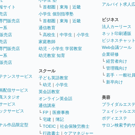
社
小学生 塾
アルバイト求人
報サイト
└
首都圏
｜
東海
｜
近畿
売店
小学生 個別指導塾
ビジネス
専門販売店
└
首都圏
｜
東海
｜
近畿
法人カーリース
ー系
通信教育
ネット印刷通販
販売店
└
高校生
｜
中学生
｜
小学生
ビジネスチャッ
売店
家庭教師
Web会議ツール
専門販売店
幼児・小学生 学習教室
企業研修
ー系
幼児教室 知育
└
経営者向け
販売店
└
管理職向け
スクール
└
若手・一般社
テナンスサービス
子ども英語教室
└
新卒向け
└
幼児
｜
小学生
画配信サービス
英会話教室
真スタジオ
美容
オンライン英会話
サービス
ブライダルエス
通信講座
ックサービス
フェイシャルエ
└
FP
｜
医療事務
ボディエステ
└
宅建
｜
簿記
ナル作品限定型
サロン検索予約
└
TOEIC
｜
社会保険労務士
└
行政書士
｜
ケアマネジャー