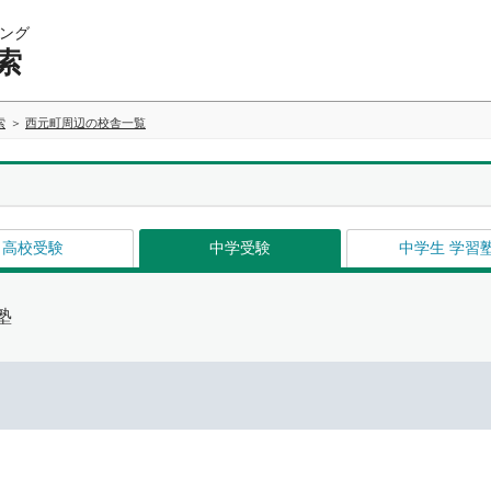
ング
索
索
西元町周辺の校舎一覧
高校受験
中学受験
中学生 学習
塾