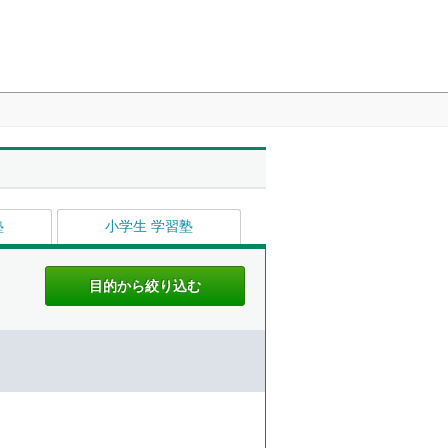
塾
小学生 学習塾