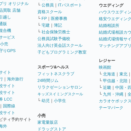
プリ オリジナル
└
公務員
｜
ITパスポート
ウエディング
品買取 店舗
資格スクール
ハウスウエディ
引越し
└
FP
｜
医療事務
格安ウエディン
通販
└
宅建
｜
簿記
結婚相談所
複合機
└
社会保険労務士
結婚式場相談カ
サービス
公務員試験予備校
結婚式場情報サ
 小売
法人向け英会話スクール
マッチングアプ
守りGPS
子どもプログラミング教室
レジャー
スポーツ&ヘルス
映画館
サイト
フィットネスクラブ
└
北海道
｜
東北
行
｜
海外旅行
24時間ジム
└
甲信越・北陸
較サイト
リラクゼーションサロン
└
近畿
｜
中国・
較サイト
キッズスイミングスクール
└
九州・沖縄
｜
 LCC
└
幼児
｜
小学生
カラオケボック
｜
国際線
テーマパーク
較サイト
小売
ビティ予約サイト
家電量販店
海外
ドラッグストア