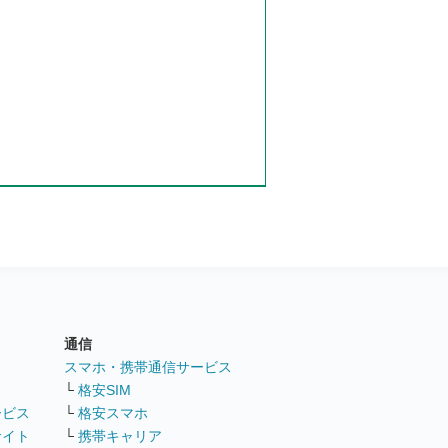
通信
ト
スマホ・携帯通信サービス
└
格安SIM
ービス
└
格安スマホ
サイト
└
携帯キャリア