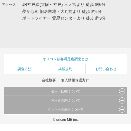
JR神戸線(大阪～神戸) 三ノ宮より 徒歩 約6分
夢かもめ 旧居留地・大丸前より 徒歩 約6分
ポートライナー 貿易センターより 徒歩 約9分
オリコン顧客満足度調査とは
調査方法
掲載規約
お問い合わせ
会社概要
個人情報保護方針
引用・転載について
利用者の声について
当サイトで公開されている情報（文字、写真、イラスト、画像データ等）及びこれらの配
置・編集および構造などについての著作権は株式会社oricon MEに帰属しております。
クッキーの使用について
当サイトに掲載している内容はすべてサービスの利用者が提出された見解・感想です。
これらの情報を権利者の許可なく無断転載・複製などの二次利用を行うことは固く禁じて
弊社が内容について正確性を含め一切保証するものではありません。
おります。
© oricon ME inc.
このサイトでは Cookie を使用して、ユーザーに合わせたコンテンツや広告の表示、ソー
弊社の見解・ 意見ではないことをご理解いただいた上でご覧ください。
シャル メディア機能の提供、広告の表示回数やクリック数の測定を行っています。
また、ユーザーによるサイトの利用状況についても情報を収集し、ソーシャル メディア