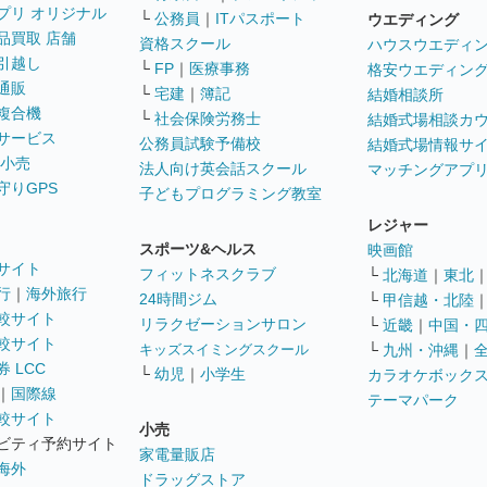
プリ オリジナル
└
公務員
｜
ITパスポート
ウエディング
品買取 店舗
資格スクール
ハウスウエディ
引越し
└
FP
｜
医療事務
格安ウエディン
通販
└
宅建
｜
簿記
結婚相談所
複合機
└
社会保険労務士
結婚式場相談カ
サービス
公務員試験予備校
結婚式場情報サ
 小売
法人向け英会話スクール
マッチングアプ
守りGPS
子どもプログラミング教室
レジャー
スポーツ&ヘルス
映画館
サイト
フィットネスクラブ
└
北海道
｜
東北
行
｜
海外旅行
24時間ジム
└
甲信越・北陸
較サイト
リラクゼーションサロン
└
近畿
｜
中国・
較サイト
キッズスイミングスクール
└
九州・沖縄
｜
 LCC
└
幼児
｜
小学生
カラオケボック
｜
国際線
テーマパーク
較サイト
小売
ビティ予約サイト
家電量販店
海外
ドラッグストア