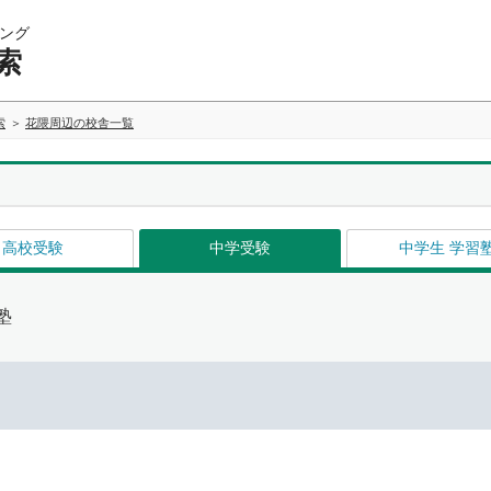
ング
索
索
花隈周辺の校舎一覧
高校受験
中学受験
中学生 学習
塾