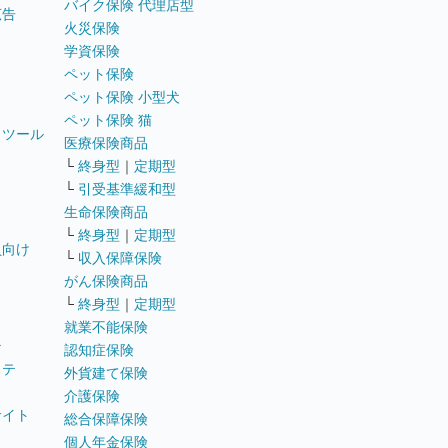
バイク保険 代理店型
広告
火災保険
学資保険
ペット保険
ペット保険 小型犬
ペット保険 猫
トツール
医療保険商品
└
終身型
｜
定期型
└
引受基準緩和型
生命保険商品
└
終身型
｜
定期型
員向け
└
収入保障保険
がん保険商品
└
終身型
｜
定期型
就業不能保険
テ
認知症保険
ステ
外貨建て保険
介護保険
サイト
総合保障保険
個人年金保険