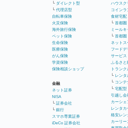
└
ダイレクト型
ハウスク
└
代理店型
コインラ
自転車保険
食材宅配
火災保険
└
首都圏
海外旅行保険
ミールキ
ペット保険
└
首都圏
生命保険
ネットス
医療保険
フードデ
がん保険
サービス
学資保険
ふるさと
保険相談ショップ
トランク
└
レンタ
└
コンテ
金融
└
宅配型
ネット証券
引越し会
NISA
カーシェ
└
証券会社
レンタカ
└
銀行
格安レン
スマホ専業証券
カーリー
iDeCo 証券会社