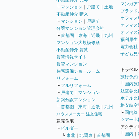
マンガア
└
マンション
｜
戸建て
｜
土地
ブランド
不動産仲介 購入
オフィス
└
マンション
｜
戸建て
オフィス
分譲マンション管理会社
オフィス
└
首都圏
｜
東海
｜
近畿
｜
九州
福利厚生
マンション大規模修繕
電力会社
不動産仲介 賃貸
子ども見
賃貸情報サイト
賃貸マンション
トラベル
住宅設備ショールーム
旅行予約
リフォーム
└
国内旅
└
フルリフォーム
航空券比
└
戸建て
｜
マンション
ホテル比
新築分譲マンション
格安航空券
└
首都圏
｜
東海
｜
近畿
｜
九州
└
国内線
ハウスメーカー 注文住宅
ツアー比
建売住宅
アクティ
└
ビルダー
└
国内
｜
└
東北
｜
北関東
｜
首都圏