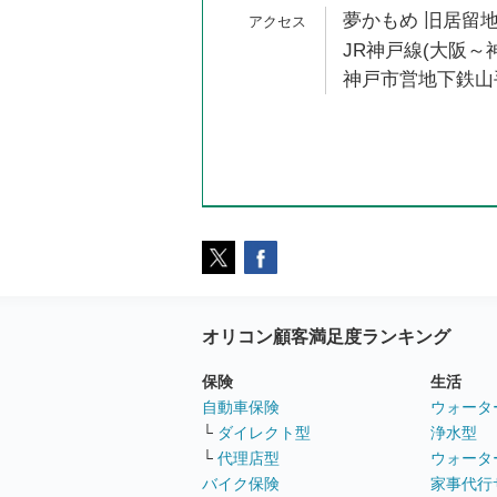
夢かもめ 旧居留地
JR神戸線(大阪～神
神戸市営地下鉄山手
オリコン顧客満足度ランキング
保険
生活
自動車保険
ウォータ
└
ダイレクト型
浄水型
└
代理店型
ウォータ
バイク保険
家事代行