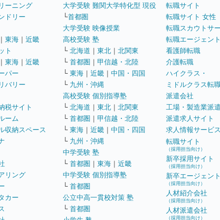
リーニング
大学受験 難関大学特化型 現役
転職サイト
ンドリー
└
首都圏
転職サイト 女性
大学受験 映像授業
転職スカウトサ
｜
東海
｜
近畿
高校受験 塾
転職エージェン
ット
└
北海道
｜
東北
｜
北関東
看護師転職
｜
東海
｜
近畿
└
首都圏
｜
甲信越・北陸
介護転職
ーパー
└
東海
｜
近畿
｜
中国・四国
ハイクラス・
リバリー
└
九州・沖縄
ミドルクラス転
高校受験 個別指導塾
派遣会社
納税サイト
└
北海道
｜
東北
｜
北関東
工場・製造業派
ルーム
└
首都圏
｜
甲信越・北陸
派遣求人サイト
ル収納スペース
└
東海
｜
近畿
｜
中国・四国
求人情報サービ
ナ
└
九州・沖縄
転職サイト
（採用担当向け）
中学受験 塾
新卒採用サイト
社
└
首都圏
｜
東海
｜
近畿
（採用担当向け）
アリング
中学受験 個別指導塾
新卒エージェン
（採用担当向け）
ー
└
首都圏
人材紹介会社
タカー
公立中高一貫校対策 塾
（採用担当向け）
ス
└
首都圏
人材派遣会社
（採用担当向け）