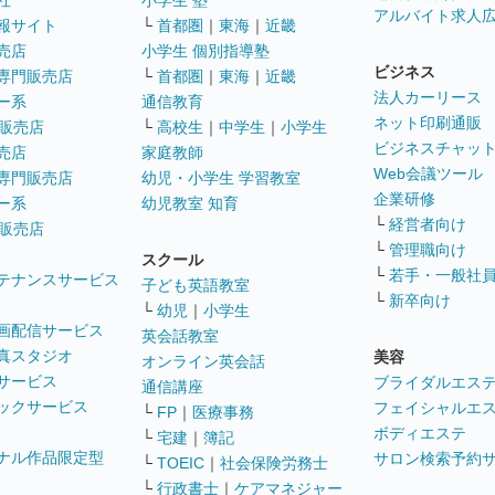
社
小学生 塾
アルバイト求人
報サイト
└
首都圏
｜
東海
｜
近畿
売店
小学生 個別指導塾
ビジネス
専門販売店
└
首都圏
｜
東海
｜
近畿
法人カーリース
ー系
通信教育
ネット印刷通販
販売店
└
高校生
｜
中学生
｜
小学生
ビジネスチャッ
売店
家庭教師
Web会議ツール
専門販売店
幼児・小学生 学習教室
企業研修
ー系
幼児教室 知育
└
経営者向け
販売店
└
管理職向け
スクール
└
若手・一般社
テナンスサービス
子ども英語教室
└
新卒向け
└
幼児
｜
小学生
画配信サービス
英会話教室
真スタジオ
美容
オンライン英会話
サービス
ブライダルエス
通信講座
ックサービス
フェイシャルエ
└
FP
｜
医療事務
ボディエステ
└
宅建
｜
簿記
ナル作品限定型
サロン検索予約
└
TOEIC
｜
社会保険労務士
└
行政書士
｜
ケアマネジャー