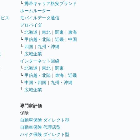
└
携帯キャリア格安ブランド
ホームルーター
ービス
モバイルデータ通信
ト
プロバイダ
└
北海道
｜
東北
｜
関東
｜
東海
└
甲信越・北陸
｜
近畿
｜
中国
└
四国
｜
九州・沖縄
職
└
広域企業
インターネット回線
遣
└
北海道
｜
東北
｜
関東
└
甲信越・北陸
｜
東海
｜
近畿
ス
└
中国・四国
｜
九州・沖縄
└
広域企業
専門家評価
ト
保険
自動車保険 ダイレクト型
自動車保険 代理店型
バイク保険 ダイレクト型