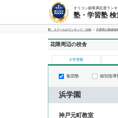
オリコン顧客満足度ランキ
塾・学習塾 検
塾、スクールのランキング・比較
兵庫県の路線検
花隈周辺の校舎
大学受験
集団塾
個別指導
浜学園
神戸元町教室