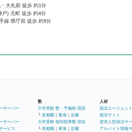
・大丸前 徒歩 約1分
戸) 元町 徒歩 約4分
線 県庁前 徒歩 約9分
塾
人材
ーサーバー
大学受験 塾・予備校 現役
就活エージェン
└
首都圏
｜
東海
｜
近畿
就活サイト
ーサーバー
大学受験 個別指導塾 現役
逆求人型就活サ
サービス
└
首都圏
｜
東海
｜
近畿
アルバイト情報