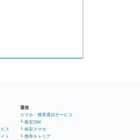
通信
ト
スマホ・携帯通信サービス
└
格安SIM
ービス
└
格安スマホ
サイト
└
携帯キャリア