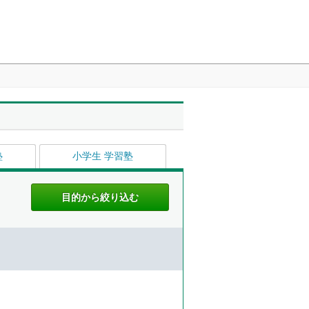
塾
小学生 学習塾