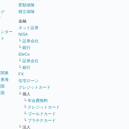
変額保険
積立保険
ング
グ
金融
ネット証券
ウンター
NISA
イト
└
証券会社
リ
└
銀行
iDeCo
└
証券会社
└
銀行
｜
関東
FX
｜
東海
住宅ローン
四国
クレジットカード
全国
└ 個人
ス
└
年会費無料
└
クレジットカード
└
ゴールドカード
└
プラチナカード
└ 法人