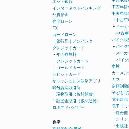
車買取会
ネット銀行
中古車情
インターネットバンキング
中古車販
外貨預金
└
中古車
住宅ローン
└
メーカ
FX
中古車
カードローン
バイク販
└
銀行系
｜
ノンバンク
└
バイク
クレジットカード
└
メーカ
└
年会費無料
バイク
└
クレジットカード
車検
└
ゴールドカード
カーメン
デビットカード
カフェ
キャッシュレス決済アプリ
定額制動
暗号資産取引所
子ども写
└
現物取引（仮想通貨）
電子書籍
└
証拠金取引（仮想通貨）
電子コミ
ロボアドバイザー
└
総合型
└
オリジ
住宅
└
出版社
不動産仲介 売却