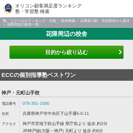
オリコン顧客満足度ランキング
塾・学習塾 検索
塾、スクールのランキング・比較
校舎検索
兵庫県の駅・市区町村から探す
花隈周辺の校舎一覧
花隈周辺の校舎
目的から絞り込む
ECCの個別指導塾ベストワン
神戸・元町山手校
078-351-1580
兵庫県神戸市中央区下山手通5-5-11
神戸市営地下鉄山手線 県庁前より 徒歩 約2分
JR神戸線(大阪～神戸) 元町より 徒歩 約6分