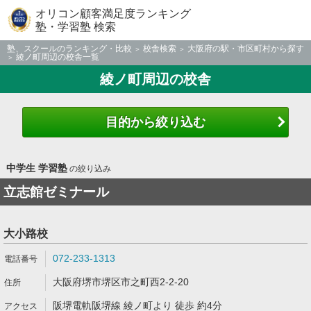
オリコン顧客満足度ランキング
塾・学習塾 検索
塾、スクールのランキング・比較
校舎検索
大阪府の駅・市区町村から探す
綾ノ町周辺の校舎一覧
綾ノ町周辺の校舎
目的から絞り込む
中学生 学習塾
の絞り込み
立志館ゼミナール
大小路校
072-233-1313
大阪府堺市堺区市之町西2-2-20
阪堺電軌阪堺線 綾ノ町より 徒歩 約4分