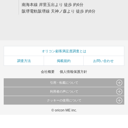
南海本線 岸里玉出より 徒歩 約6分
阪堺電軌阪堺線 天神ノ森より 徒歩 約8分
オリコン顧客満足度調査とは
調査方法
掲載規約
お問い合わせ
会社概要
個人情報保護方針
引用・転載について
利用者の声について
当サイトで公開されている情報（文字、写真、イラスト、画像データ等）及びこれらの配
置・編集および構造などについての著作権は株式会社oricon MEに帰属しております。
クッキーの使用について
当サイトに掲載している内容はすべてサービスの利用者が提出された見解・感想です。
これらの情報を権利者の許可なく無断転載・複製などの二次利用を行うことは固く禁じて
弊社が内容について正確性を含め一切保証するものではありません。
おります。
© oricon ME inc.
このサイトでは Cookie を使用して、ユーザーに合わせたコンテンツや広告の表示、ソー
弊社の見解・ 意見ではないことをご理解いただいた上でご覧ください。
シャル メディア機能の提供、広告の表示回数やクリック数の測定を行っています。
また、ユーザーによるサイトの利用状況についても情報を収集し、ソーシャル メディア
や広告配信、データ解析の各パートナーに提供しています。