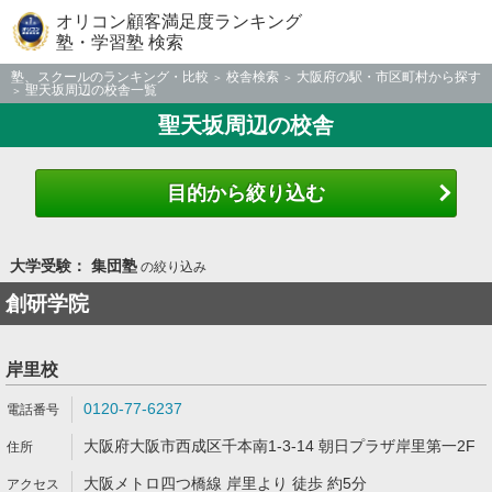
オリコン顧客満足度ランキング
塾・学習塾 検索
塾、スクールのランキング・比較
校舎検索
大阪府の駅・市区町村から探す
聖天坂周辺の校舎一覧
聖天坂周辺の校舎
目的から絞り込む
大学受験： 集団塾
の絞り込み
創研学院
岸里校
0120-77-6237
大阪府大阪市西成区千本南1-3-14 朝日プラザ岸里第一2F
大阪メトロ四つ橋線 岸里より 徒歩 約5分