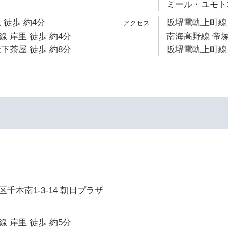
ミール・ユモト
 徒歩 約4分
阪堺電軌上町線 
 岸里 徒歩 約4分
南海高野線 帝塚
下茶屋 徒歩 約8分
阪堺電軌上町線 
千本南1-3-14 朝日プラザ
 岸里 徒歩 約5分