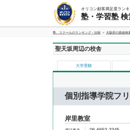
オリコン顧客満足度ランキ
塾・学習塾 検
塾、スクールのランキング・比較
大阪府の路線検
聖天坂周辺の校舎
大学受験
個別指導学院フ
岸里教室
06-6653-3345