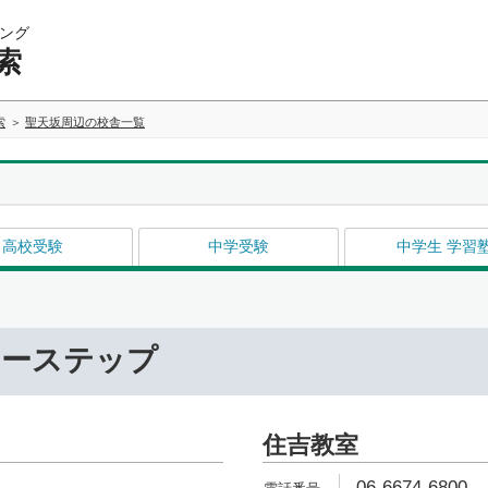
ング
索
索
聖天坂周辺の校舎一覧
高校受験
中学受験
中学生 学習
リーステップ
住吉教室
06-6674-6800