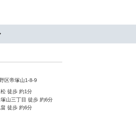
ル
区帝塚山1-8-9
松 徒歩 約1分
塚山三丁目 徒歩 約6分
畠 徒歩 約6分