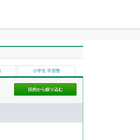
塾
小学生 学習塾