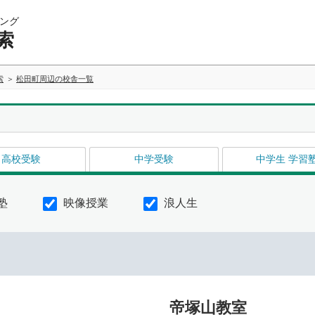
ング
索
索
松田町周辺の校舎一覧
高校受験
中学受験
中学生 学習
塾
映像授業
浪人生
帝塚山教室