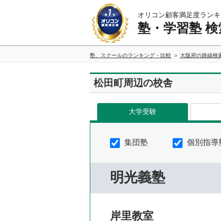
オリコン顧客満足度ランキ
塾・学習塾 検
塾、スクールのランキング・比較
大阪府の路線検
松田町周辺の校舎
大学受験
集団塾
個別指導
明光義塾
岸里教室