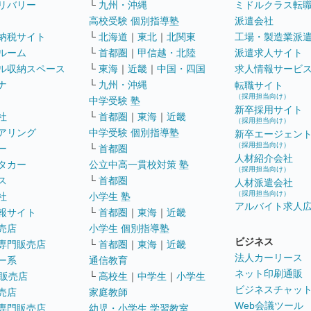
リバリー
└
九州・沖縄
ミドルクラス転
高校受験 個別指導塾
派遣会社
納税サイト
└
北海道
｜
東北
｜
北関東
工場・製造業派
ルーム
└
首都圏
｜
甲信越・北陸
派遣求人サイト
ル収納スペース
└
東海
｜
近畿
｜
中国・四国
求人情報サービ
ナ
└
九州・沖縄
転職サイト
（採用担当向け）
中学受験 塾
新卒採用サイト
社
└
首都圏
｜
東海
｜
近畿
（採用担当向け）
アリング
中学受験 個別指導塾
新卒エージェン
（採用担当向け）
ー
└
首都圏
人材紹介会社
タカー
公立中高一貫校対策 塾
（採用担当向け）
ス
└
首都圏
人材派遣会社
（採用担当向け）
社
小学生 塾
アルバイト求人
報サイト
└
首都圏
｜
東海
｜
近畿
売店
小学生 個別指導塾
ビジネス
専門販売店
└
首都圏
｜
東海
｜
近畿
法人カーリース
ー系
通信教育
ネット印刷通販
販売店
└
高校生
｜
中学生
｜
小学生
ビジネスチャッ
売店
家庭教師
Web会議ツール
専門販売店
幼児・小学生 学習教室