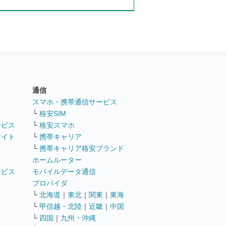
通信
ト
スマホ・携帯通信サービス
└
格安SIM
ービス
└
格安スマホ
サイト
└
携帯キャリア
└
携帯キャリア格安ブランド
ホームルーター
ービス
モバイルデータ通信
ト
プロバイダ
└
北海道
｜
東北
｜
関東
｜
東海
└
甲信越・北陸
｜
近畿
｜
中国
└
四国
｜
九州・沖縄