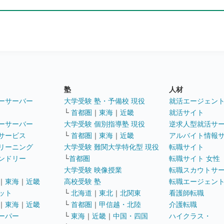
塾
人材
ーサーバー
大学受験 塾・予備校 現役
就活エージェン
└
首都圏
｜
東海
｜
近畿
就活サイト
ーサーバー
大学受験 個別指導塾 現役
逆求人型就活サ
サービス
└
首都圏
｜
東海
｜
近畿
アルバイト情報
リーニング
大学受験 難関大学特化型 現役
転職サイト
ンドリー
└
首都圏
転職サイト 女性
大学受験 映像授業
転職スカウトサ
｜
東海
｜
近畿
高校受験 塾
転職エージェン
ット
└
北海道
｜
東北
｜
北関東
看護師転職
｜
東海
｜
近畿
└
首都圏
｜
甲信越・北陸
介護転職
ーパー
└
東海
｜
近畿
｜
中国・四国
ハイクラス・