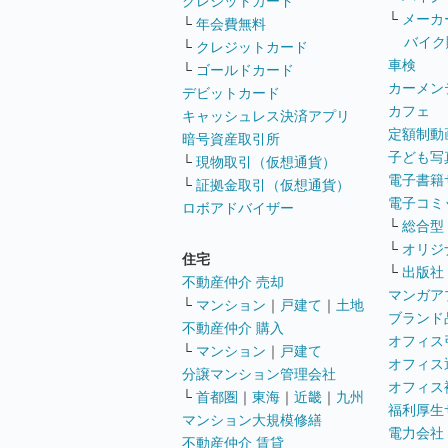
クレジットカード
└
メーカ
└
年会費無料
バイク
└
クレジットカード
車検
└
ゴールドカード
カーメン
デビットカード
カフェ
キャッシュレス決済アプリ
定額制動
暗号資産取引所
子ども写
└
現物取引（仮想通貨）
電子書籍
└
証拠金取引（仮想通貨）
電子コミ
ロボアドバイザー
└
総合型
└
オリジ
住宅
└
出版社
不動産仲介 売却
マンガア
└
マンション
｜
戸建て
｜
土地
ブランド
不動産仲介 購入
オフィス
└
マンション
｜
戸建て
オフィス
分譲マンション管理会社
オフィス
└
首都圏
｜
東海
｜
近畿
｜
九州
福利厚生
マンション大規模修繕
電力会社
不動産仲介 賃貸