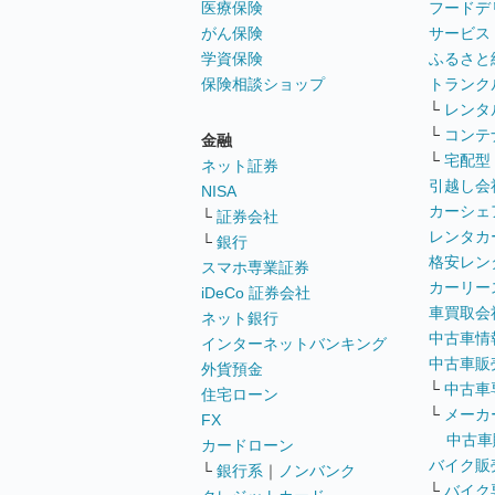
医療保険
フードデ
がん保険
サービス
学資保険
ふるさと
保険相談ショップ
トランク
└
レンタ
└
コンテ
金融
└
宅配型
ネット証券
引越し会
NISA
カーシェ
└
証券会社
レンタカ
└
銀行
格安レン
スマホ専業証券
カーリー
iDeCo 証券会社
車買取会
ネット銀行
中古車情
インターネットバンキング
中古車販
外貨預金
└
中古車
住宅ローン
└
メーカ
FX
中古車
カードローン
バイク販
└
銀行系
｜
ノンバンク
└
バイク