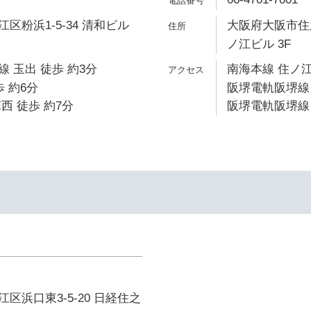
区粉浜1-5-34 清和ビル
大阪府大阪市住之
ノ江ビル 3F
 玉出 徒歩 約3分
南海本線 住ノ江
 約6分
阪堺電軌阪堺線 
西 徒歩 約7分
阪堺電軌阪堺線 
区浜口東3-5-20 日経住之