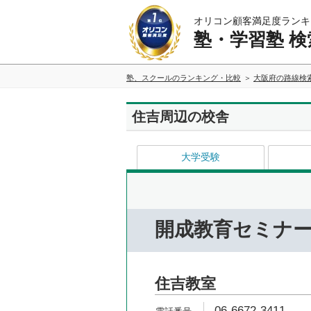
オリコン顧客満足度ランキ
塾・学習塾 検
塾、スクールのランキング・比較
大阪府の路線検
住吉周辺の校舎
大学受験
開成教育セミナ
住吉教室
06-6672-3411