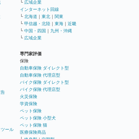
職
└
広域企業
インターネット回線
遣
└
北海道
｜
東北
｜
関東
└
甲信越・北陸
｜
東海
｜
近畿
ス
└
中国・四国
｜
九州・沖縄
└
広域企業
専門家評価
ト
保険
自動車保険 ダイレクト型
自動車保険 代理店型
バイク保険 ダイレクト型
バイク保険 代理店型
広告
火災保険
学資保険
ペット保険
ペット保険 小型犬
ペット保険 猫
トツール
医療保険商品