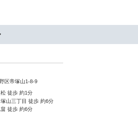
ル
区帝塚山1-8-9
松 徒歩 約1分
塚山三丁目 徒歩 約6分
畠 徒歩 約6分