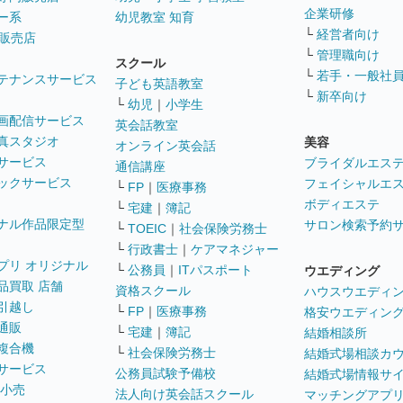
企業研修
ー系
幼児教室 知育
└
経営者向け
販売店
└
管理職向け
スクール
└
若手・一般社
テナンスサービス
子ども英語教室
└
新卒向け
└
幼児
｜
小学生
画配信サービス
英会話教室
真スタジオ
美容
オンライン英会話
サービス
ブライダルエス
通信講座
ックサービス
フェイシャルエ
└
FP
｜
医療事務
ボディエステ
└
宅建
｜
簿記
ナル作品限定型
サロン検索予約
└
TOEIC
｜
社会保険労務士
└
行政書士
｜
ケアマネジャー
プリ オリジナル
└
公務員
｜
ITパスポート
ウエディング
品買取 店舗
資格スクール
ハウスウエディ
引越し
└
FP
｜
医療事務
格安ウエディン
通販
└
宅建
｜
簿記
結婚相談所
複合機
└
社会保険労務士
結婚式場相談カ
サービス
公務員試験予備校
結婚式場情報サ
 小売
法人向け英会話スクール
マッチングアプ