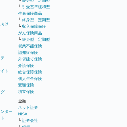
└
終身型
｜
定期型
└
引受基準緩和型
生命保険商品
└
終身型
｜
定期型
員向け
└
収入保障保険
がん保険商品
└
終身型
｜
定期型
就業不能保険
テ
認知症保険
ステ
外貨建て保険
介護保険
サイト
総合保障保険
個人年金保険
変額保険
積立保険
ング
グ
金融
ネット証券
ウンター
NISA
イト
└
証券会社
リ