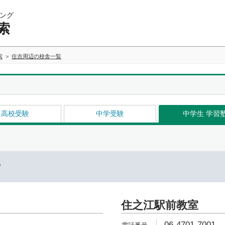
ング
索
索
住吉周辺の校舎一覧
高校受験
中学受験
中学生 学習
ー
住之江駅前教室
06-4701-7001