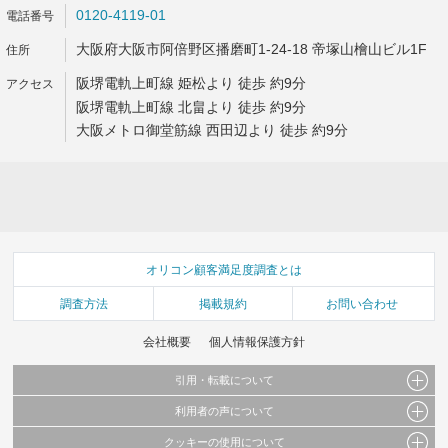
0120-4119-01
大阪府大阪市阿倍野区播磨町1-24-18 帝塚山檜山ビル1F
阪堺電軌上町線 姫松より 徒歩 約9分
阪堺電軌上町線 北畠より 徒歩 約9分
大阪メトロ御堂筋線 西田辺より 徒歩 約9分
オリコン顧客満足度調査とは
調査方法
掲載規約
お問い合わせ
会社概要
個人情報保護方針
引用・転載について
利用者の声について
当サイトで公開されている情報（文字、写真、イラスト、画像データ等）及びこれらの配
置・編集および構造などについての著作権は株式会社oricon MEに帰属しております。
クッキーの使用について
当サイトに掲載している内容はすべてサービスの利用者が提出された見解・感想です。