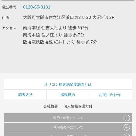
0120-65-3131
大阪府大阪市住之江区浜口東2-8-20 大昭ビル2F
南海本線 住吉大社より 徒歩 約7分
南海本線 住ノ江より 徒歩 約7分
阪堺電軌阪堺線 細井川より 徒歩 約7分
オリコン顧客満足度調査とは
調査方法
掲載規約
お問い合わせ
会社概要
個人情報保護方針
引用・転載について
利用者の声について
当サイトで公開されている情報（文字、写真、イラスト、画像データ等）及びこれらの配
置・編集および構造などについての著作権は株式会社oricon MEに帰属しております。