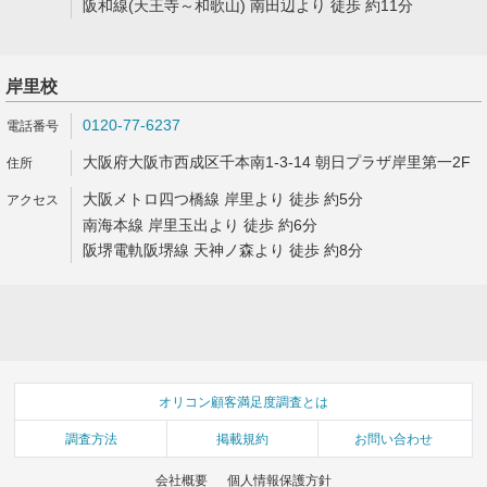
阪和線(天王寺～和歌山) 南田辺より 徒歩 約11分
岸里校
0120-77-6237
大阪府大阪市西成区千本南1-3-14 朝日プラザ岸里第一2F
大阪メトロ四つ橋線 岸里より 徒歩 約5分
南海本線 岸里玉出より 徒歩 約6分
阪堺電軌阪堺線 天神ノ森より 徒歩 約8分
オリコン顧客満足度調査とは
調査方法
掲載規約
お問い合わせ
会社概要
個人情報保護方針