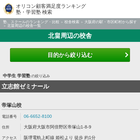
オリコン顧客満足度ランキング
塾・学習塾 検索
塾、スクールのランキング・比較
校舎検索
大阪府の駅・市区町村から探す
北畠周辺の校舎一覧
北畠周辺の校舎
目的から絞り込む
中学生 学習塾
の絞り込み
立志館ゼミナール
帝塚山校
06-6652-8100
大阪府大阪市阿倍野区帝塚山1-8-9
阪堺電軌上町線 姫松より 徒歩 約1分