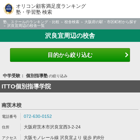
オリコン顧客満足度ランキング
塾・学習塾 検索
塾、スクールのランキング・比較
校舎検索
大阪府の駅・市区町村から探す
沢良宜周辺の校舎一覧
沢良宜周辺の校舎
目的から絞り込む
中学受験： 個別指導塾
の絞り込み
ITTO個別指導学院
南茨木校
072-630-0152
大阪府茨木市沢良宜西3-2-24
大阪モノレール線 沢良宜より 徒歩 約8分