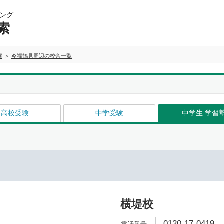
ング
索
索
今福鶴見周辺の校舎一覧
高校受験
中学受験
中学生 学習
横堤校
0120-17-0419