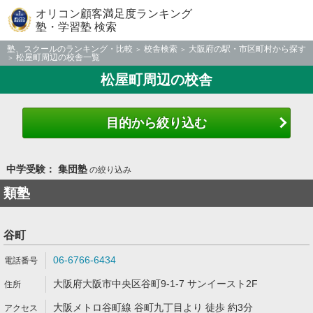
オリコン顧客満足度ランキング
塾・学習塾 検索
塾、スクールのランキング・比較
校舎検索
大阪府の駅・市区町村から探す
松屋町周辺の校舎一覧
松屋町周辺の校舎
目的から絞り込む
中学受験： 集団塾
の絞り込み
類塾
谷町
06-6766-6434
大阪府大阪市中央区谷町9-1-7 サンイースト2F
大阪メトロ谷町線 谷町九丁目より 徒歩 約3分