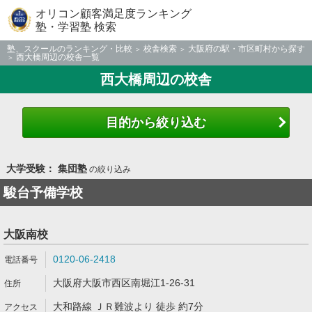
オリコン顧客満足度ランキング
塾・学習塾 検索
塾、スクールのランキング・比較
校舎検索
大阪府の駅・市区町村から探す
西大橋周辺の校舎一覧
西大橋周辺の校舎
目的から絞り込む
大学受験： 集団塾
の絞り込み
駿台予備学校
大阪南校
0120-06-2418
大阪府大阪市西区南堀江1-26-31
大和路線 ＪＲ難波より 徒歩 約7分