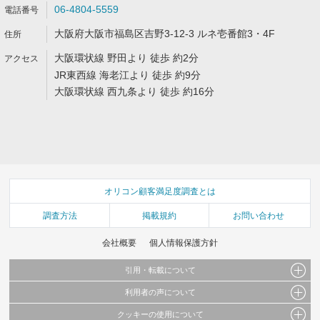
06-4804-5559
大阪府大阪市福島区吉野3-12-3 ルネ壱番館3・4F
大阪環状線 野田より 徒歩 約2分
JR東西線 海老江より 徒歩 約9分
大阪環状線 西九条より 徒歩 約16分
オリコン顧客満足度調査とは
調査方法
掲載規約
お問い合わせ
会社概要
個人情報保護方針
引用・転載について
利用者の声について
当サイトで公開されている情報（文字、写真、イラスト、画像データ等）及びこれらの配
置・編集および構造などについての著作権は株式会社oricon MEに帰属しております。
クッキーの使用について
当サイトに掲載している内容はすべてサービスの利用者が提出された見解・感想です。