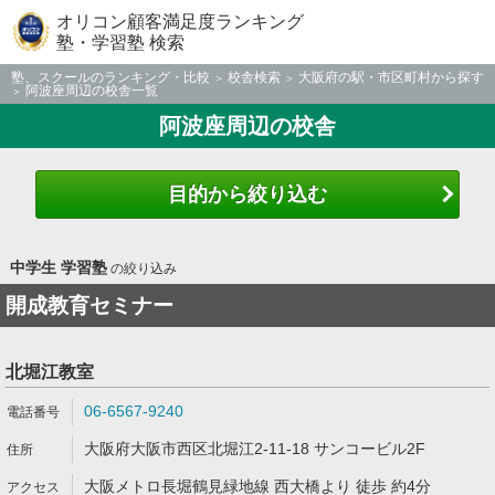
オリコン顧客満足度ランキング
塾・学習塾 検索
塾、スクールのランキング・比較
校舎検索
大阪府の駅・市区町村から探す
阿波座周辺の校舎一覧
阿波座周辺の校舎
目的から絞り込む
中学生 学習塾
の絞り込み
開成教育セミナー
北堀江教室
06-6567-9240
大阪府大阪市西区北堀江2-11-18 サンコービル2F
大阪メトロ長堀鶴見緑地線 西大橋より 徒歩 約4分