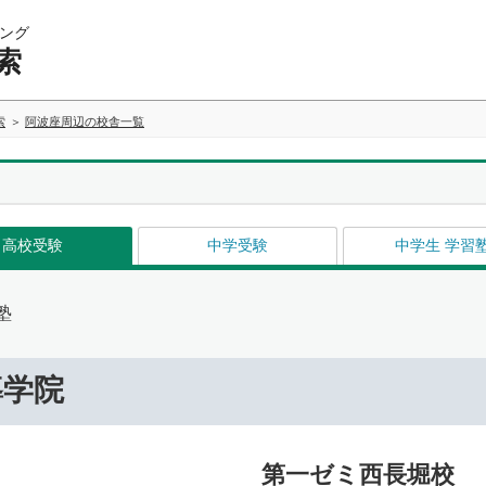
ング
索
索
阿波座周辺の校舎一覧
高校受験
中学受験
中学生 学習
塾
導学院
第一ゼミ西長堀校