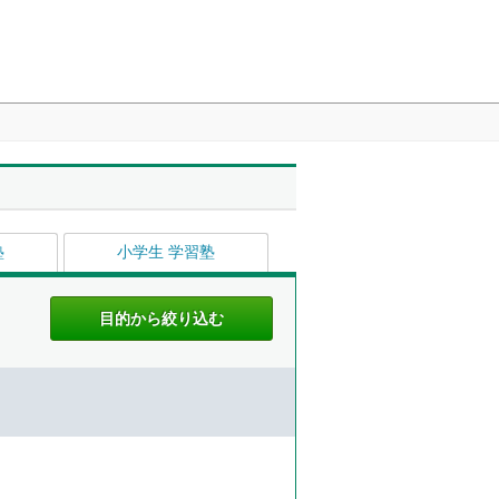
塾
小学生 学習塾