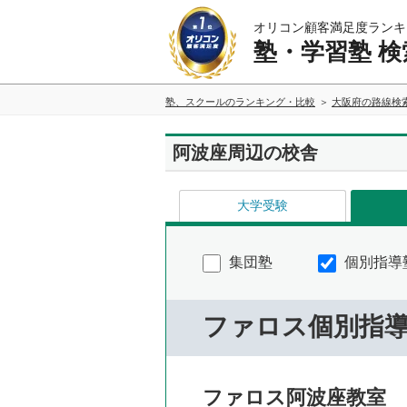
オリコン顧客満足度ランキ
塾・学習塾 検
塾、スクールのランキング・比較
大阪府の路線検
阿波座周辺の校舎
大学受験
集団塾
個別指導
ファロス個別指
ファロス阿波座教室