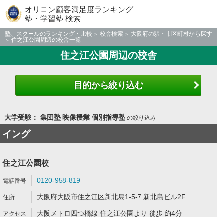
オリコン顧客満足度ランキング
塾・学習塾 検索
塾、スクールのランキング・比較
校舎検索
大阪府の駅・市区町村から探す
住之江公園周辺の校舎一覧
住之江公園周辺の校舎
目的から絞り込む
大学受験： 集団塾 映像授業 個別指導塾
の絞り込み
イング
住之江公園校
0120-958-819
大阪府大阪市住之江区新北島1-5-7 新北島ビル2F
大阪メトロ四つ橋線 住之江公園より 徒歩 約4分