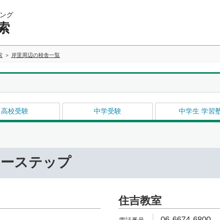
ング
索
索
岸里周辺の校舎一覧
高校受験
中学受験
中学生 学習
リーステップ
住吉教室
06-6674-6800