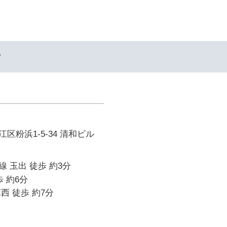
ー
区粉浜1-5-34 清和ビル
 玉出 徒歩 約3分
 約6分
西 徒歩 約7分