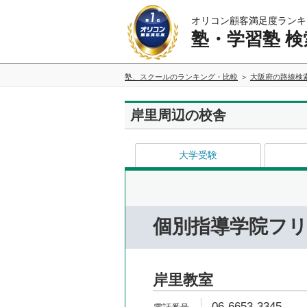
オリコン顧客満足度ランキ
塾・学習塾 検
塾、スクールのランキング・比較
大阪府の路線検
岸里周辺の校舎
大学受験
個別指導学院フ
岸里教室
06-6653-3345