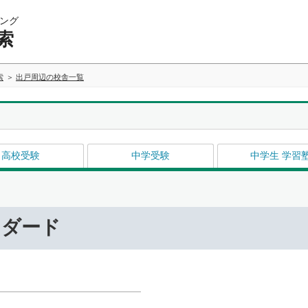
ング
索
索
出戸周辺の校舎一覧
高校受験
中学受験
中学生 学習
ンダード