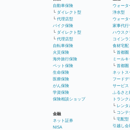
自動車保険
ウォータ
└
ダイレクト型
浄水型
└
代理店型
ウォータ
バイク保険
家事代行
└
ダイレクト型
ハウスク
└
代理店型
コインラ
自転車保険
食材宅配
火災保険
└
首都圏
海外旅行保険
ミールキ
ペット保険
└
首都圏
生命保険
ネットス
医療保険
フードデ
がん保険
サービス
学資保険
ふるさと
保険相談ショップ
トランク
└
レンタ
└
コンテ
金融
└
宅配型
ネット証券
引越し会
NISA