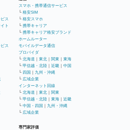
ト
スマホ・携帯通信サービス
└
格安SIM
ービス
└
格安スマホ
サイト
└
携帯キャリア
└
携帯キャリア格安ブランド
ホームルーター
ービス
モバイルデータ通信
ト
プロバイダ
└
北海道
｜
東北
｜
関東
｜
東海
└
甲信越・北陸
｜
近畿
｜
中国
└
四国
｜
九州・沖縄
職
└
広域企業
インターネット回線
遣
└
北海道
｜
東北
｜
関東
└
甲信越・北陸
｜
東海
｜
近畿
ス
└
中国・四国
｜
九州・沖縄
└
広域企業
専門家評価