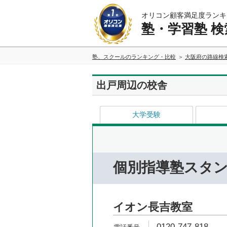
オリコン顧客満足度ランキ
塾・学習塾 検
塾、スクールのランキング・比較
大阪府の路線検
出戸周辺の校舎
大学受験
個別指導塾スタ
イオン長吉教室
0120-747-818