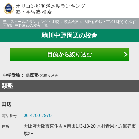
オリコン顧客満足度ランキング
塾・学習塾 検索
塾、スクールのランキング・比較
校舎検索
大阪府の駅・市区町村から探す
駒川中野周辺の校舎一覧
駒川中野周辺の校舎
目的から絞り込む
中学受験： 集団塾
の絞り込み
類塾
田辺
06-4700-7970
大阪府大阪市東住吉区南田辺3-18-20 木村青果地方卸売市
場2F