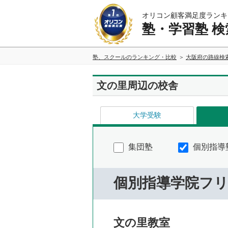
オリコン顧客満足度ランキ
塾・学習塾 検
塾、スクールのランキング・比較
大阪府の路線検
文の里周辺の校舎
大学受験
集団塾
個別指導
個別指導学院フ
文の里教室