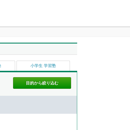
塾
小学生 学習塾