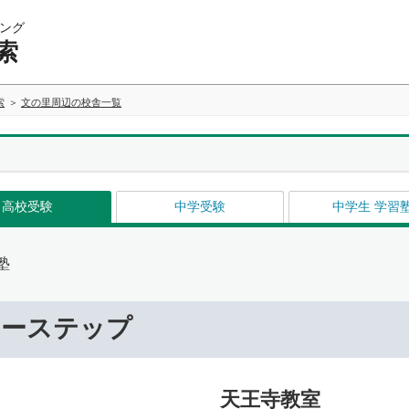
ング
索
索
文の里周辺の校舎一覧
高校受験
中学受験
中学生 学習
塾
リーステップ
天王寺教室