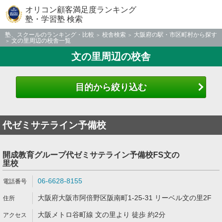
オリコン顧客満足度ランキング
塾・学習塾 検索
塾、スクールのランキング・比較
校舎検索
大阪府の駅・市区町村から探す
文の里周辺の校舎一覧
文の里周辺の校舎
目的から絞り込む
代ゼミサテライン予備校
開成教育グループ代ゼミサテライン予備校FS文の
里校
06-6628-8155
大阪府大阪市阿倍野区阪南町1-25-31 リーベル文の里2F
大阪メトロ谷町線 文の里より 徒歩 約2分