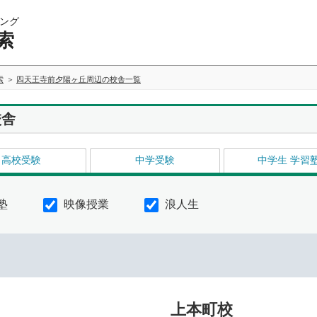
ング
索
索
四天王寺前夕陽ヶ丘周辺の校舎一覧
校舎
高校受験
中学受験
中学生 学習
塾
映像授業
浪人生
上本町校