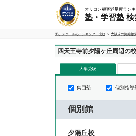
オリコン顧客満足度ランキ
塾・学習塾 検
塾、スクールのランキング・比較
大阪府の路線検
四天王寺前夕陽ヶ丘周辺の
大学受験
集団塾
個別指導
個別館
夕陽丘校