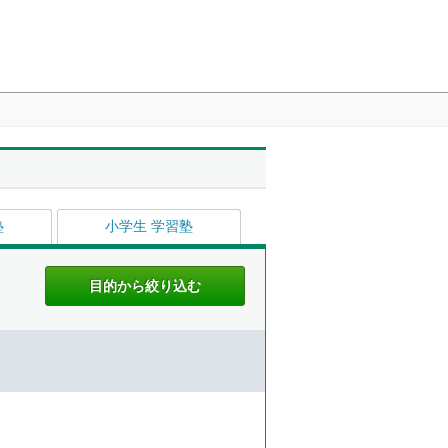
塾
小学生 学習塾