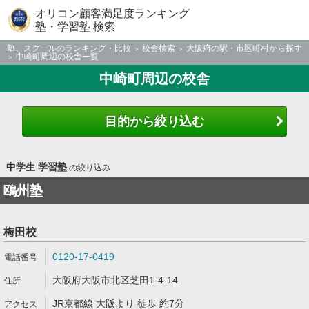
オリコン顧客満足度ランキング
塾・学習塾 検索
塾、スクールのランキング・比較
校舎検索
大阪府の駅・市区町村から探す
中崎町周辺の校舎一覧
中崎町周辺の校舎
目的から絞り込む
中学生 学習塾
の絞り込み
鴎州塾
梅田校
0120-17-0419
大阪府大阪市北区芝田1-4-14
JR京都線 大阪より 徒歩 約7分