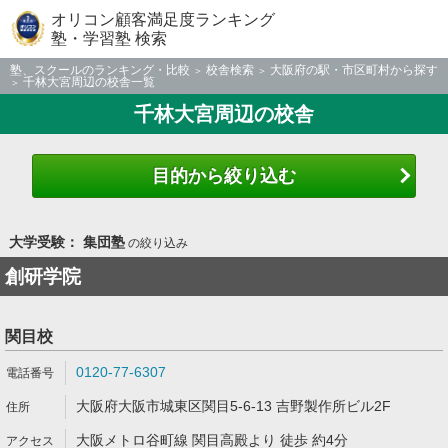
オリコン顧客満足度ランキング
塾・学習塾 検索
塾、スクールのランキング・比較
校舎検索
大阪府の駅・市区町村から探す
千林大宮周辺の校舎一覧
千林大宮周辺の校舎
目的から絞り込む
大学受験： 集団塾
の絞り込み
創研学院
関目校
0120-77-6307
大阪府大阪市城東区関目5-6-13 吉野製作所ビル2F
大阪メトロ谷町線 関目高殿より 徒歩 約4分