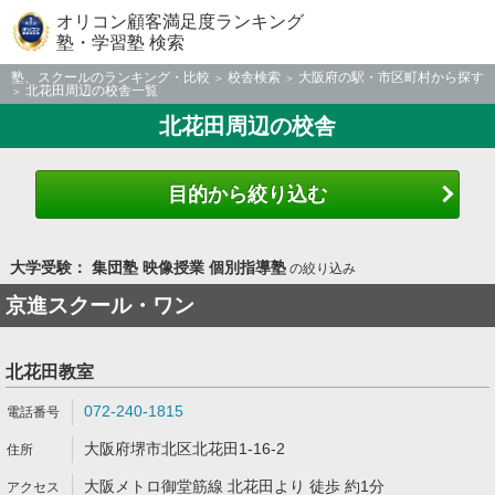
オリコン顧客満足度ランキング
塾・学習塾 検索
塾、スクールのランキング・比較
校舎検索
大阪府の駅・市区町村から探す
北花田周辺の校舎一覧
北花田周辺の校舎
目的から絞り込む
大学受験： 集団塾 映像授業 個別指導塾
の絞り込み
京進スクール・ワン
北花田教室
072-240-1815
大阪府堺市北区北花田1-16-2
大阪メトロ御堂筋線 北花田より 徒歩 約1分