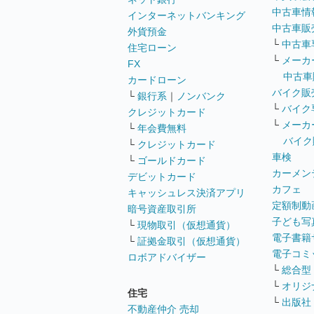
中古車情
インターネットバンキング
中古車販
外貨預金
└
中古車
住宅ローン
└
メーカ
FX
中古車
カードローン
バイク販
└
銀行系
｜
ノンバンク
└
バイク
クレジットカード
└
メーカ
└
年会費無料
バイク
└
クレジットカード
車検
└
ゴールドカード
カーメン
デビットカード
カフェ
キャッシュレス決済アプリ
定額制動
暗号資産取引所
子ども写
└
現物取引（仮想通貨）
電子書籍
└
証拠金取引（仮想通貨）
電子コミ
ロボアドバイザー
└
総合型
└
オリジ
住宅
└
出版社
不動産仲介 売却