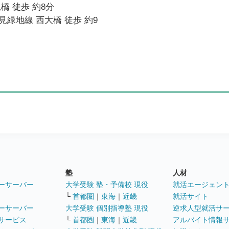
橋 徒歩 約8分
緑地線 西大橋 徒歩 約9
塾
人材
ーサーバー
大学受験 塾・予備校 現役
就活エージェン
└
首都圏
｜
東海
｜
近畿
就活サイト
ーサーバー
大学受験 個別指導塾 現役
逆求人型就活サ
サービス
└
首都圏
｜
東海
｜
近畿
アルバイト情報