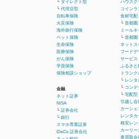
└
ダイレクト型
ハウスク
└
代理店型
コインラ
自転車保険
食材宅配
火災保険
└
首都圏
海外旅行保険
ミールキ
ペット保険
└
首都圏
生命保険
ネットス
医療保険
フードデ
がん保険
サービス
学資保険
ふるさと
保険相談ショップ
トランク
└
レンタ
└
コンテ
金融
└
宅配型
ネット証券
引越し会
NISA
カーシェ
└
証券会社
レンタカ
└
銀行
格安レン
スマホ専業証券
カーリー
iDeCo 証券会社
車買取会
ネット銀行