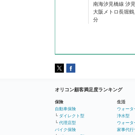
南海汐見橋線 汐見
大阪メトロ長堀鶴見
分
オリコン顧客満足度ランキング
保険
生活
自動車保険
ウォータ
└
ダイレクト型
浄水型
└
代理店型
ウォータ
バイク保険
家事代行