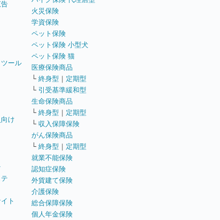
広告
火災保険
学資保険
ペット保険
ペット保険 小型犬
ペット保険 猫
トツール
医療保険商品
└
終身型
｜
定期型
└
引受基準緩和型
生命保険商品
└
終身型
｜
定期型
員向け
└
収入保障保険
がん保険商品
└
終身型
｜
定期型
就業不能保険
テ
認知症保険
ステ
外貨建て保険
介護保険
サイト
総合保障保険
個人年金保険