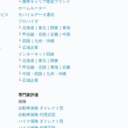
└
携帯キャリア格安ブランド
ホームルーター
ービス
モバイルデータ通信
ト
プロバイダ
└
北海道
｜
東北
｜
関東
｜
東海
└
甲信越・北陸
｜
近畿
｜
中国
└
四国
｜
九州・沖縄
職
└
広域企業
インターネット回線
遣
└
北海道
｜
東北
｜
関東
└
甲信越・北陸
｜
東海
｜
近畿
ス
└
中国・四国
｜
九州・沖縄
└
広域企業
専門家評価
ト
保険
自動車保険 ダイレクト型
自動車保険 代理店型
バイク保険 ダイレクト型
バイク保険 代理店型