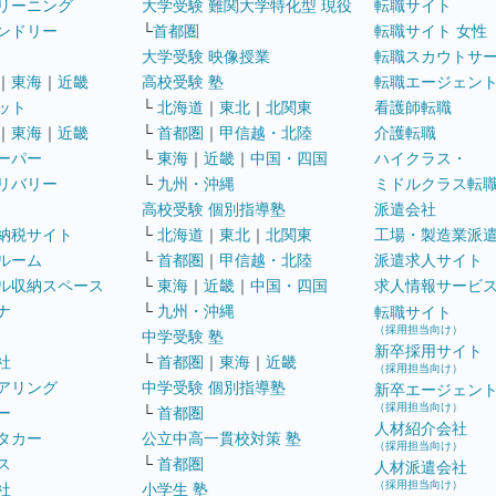
リーニング
大学受験 難関大学特化型 現役
転職サイト
ンドリー
└
首都圏
転職サイト 女性
大学受験 映像授業
転職スカウトサ
｜
東海
｜
近畿
高校受験 塾
転職エージェン
ット
└
北海道
｜
東北
｜
北関東
看護師転職
｜
東海
｜
近畿
└
首都圏
｜
甲信越・北陸
介護転職
ーパー
└
東海
｜
近畿
｜
中国・四国
ハイクラス・
リバリー
└
九州・沖縄
ミドルクラス転
高校受験 個別指導塾
派遣会社
納税サイト
└
北海道
｜
東北
｜
北関東
工場・製造業派
ルーム
└
首都圏
｜
甲信越・北陸
派遣求人サイト
ル収納スペース
└
東海
｜
近畿
｜
中国・四国
求人情報サービ
ナ
└
九州・沖縄
転職サイト
（採用担当向け）
中学受験 塾
新卒採用サイト
社
└
首都圏
｜
東海
｜
近畿
（採用担当向け）
アリング
中学受験 個別指導塾
新卒エージェン
（採用担当向け）
ー
└
首都圏
人材紹介会社
タカー
公立中高一貫校対策 塾
（採用担当向け）
ス
└
首都圏
人材派遣会社
（採用担当向け）
社
小学生 塾