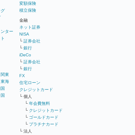
変額保険
積立保険
ング
グ
金融
ネット証券
ウンター
NISA
イト
└
証券会社
リ
└
銀行
iDeCo
└
証券会社
└
銀行
｜
関東
FX
｜
東海
住宅ローン
四国
クレジットカード
全国
└ 個人
ス
└
年会費無料
└
クレジットカード
└
ゴールドカード
└
プラチナカード
└ 法人