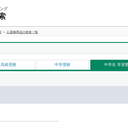
ング
索
索
心斎橋周辺の校舎一覧
高校受験
中学受験
中学生 学習