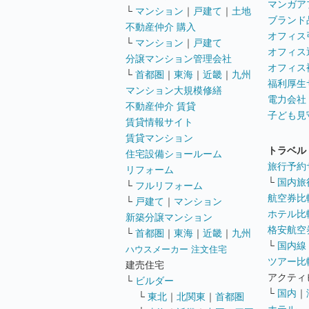
マンガア
└
マンション
｜
戸建て
｜
土地
ブランド
不動産仲介 購入
オフィス
└
マンション
｜
戸建て
オフィス
分譲マンション管理会社
オフィス
└
首都圏
｜
東海
｜
近畿
｜
九州
福利厚生
マンション大規模修繕
電力会社
不動産仲介 賃貸
子ども見
賃貸情報サイト
賃貸マンション
トラベル
住宅設備ショールーム
旅行予約
リフォーム
└
国内旅
└
フルリフォーム
航空券比
└
戸建て
｜
マンション
ホテル比
新築分譲マンション
格安航空券
└
首都圏
｜
東海
｜
近畿
｜
九州
└
国内線
ハウスメーカー 注文住宅
ツアー比
建売住宅
アクティ
└
ビルダー
└
国内
｜
└
東北
｜
北関東
｜
首都圏