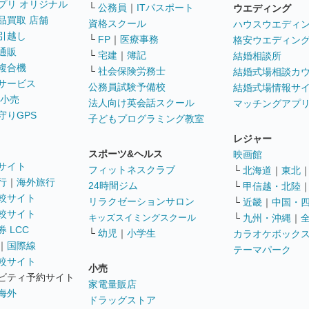
プリ オリジナル
└
公務員
｜
ITパスポート
ウエディング
品買取 店舗
資格スクール
ハウスウエディ
引越し
└
FP
｜
医療事務
格安ウエディン
通販
└
宅建
｜
簿記
結婚相談所
複合機
└
社会保険労務士
結婚式場相談カ
サービス
公務員試験予備校
結婚式場情報サ
 小売
法人向け英会話スクール
マッチングアプ
守りGPS
子どもプログラミング教室
レジャー
スポーツ&ヘルス
映画館
サイト
フィットネスクラブ
└
北海道
｜
東北
行
｜
海外旅行
24時間ジム
└
甲信越・北陸
較サイト
リラクゼーションサロン
└
近畿
｜
中国・
較サイト
キッズスイミングスクール
└
九州・沖縄
｜
 LCC
└
幼児
｜
小学生
カラオケボック
｜
国際線
テーマパーク
較サイト
小売
ビティ予約サイト
家電量販店
海外
ドラッグストア