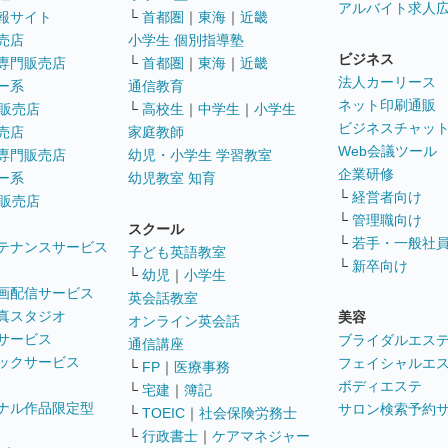
アルバイト求人
報サイト
└
首都圏
｜
東海
｜
近畿
売店
小学生 個別指導塾
ビジネス
専門販売店
└
首都圏
｜
東海
｜
近畿
法人カーリース
ー系
通信教育
ネット印刷通販
販売店
└
高校生
｜
中学生
｜
小学生
ビジネスチャッ
売店
家庭教師
Web会議ツール
専門販売店
幼児・小学生 学習教室
企業研修
ー系
幼児教室 知育
└
経営者向け
販売店
└
管理職向け
スクール
└
若手・一般社
テナンスサービス
子ども英語教室
└
新卒向け
└
幼児
｜
小学生
画配信サービス
英会話教室
真スタジオ
美容
オンライン英会話
サービス
ブライダルエス
通信講座
ックサービス
フェイシャルエ
└
FP
｜
医療事務
ボディエステ
└
宅建
｜
簿記
ナル作品限定型
サロン検索予約
└
TOEIC
｜
社会保険労務士
└
行政書士
｜
ケアマネジャー