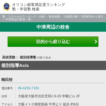
オリコン顧客満足度ランキング
塾・学習塾 検索
塾、スクールのランキング・比較
校舎検索
大阪府の駅・市区町村から探す
中津周辺の校舎一覧
中津周辺の校舎
目的から絞り込む
高校受験： 個別指導塾
の絞り込み
個別指導Axis
梅田校
06-6292-7181
大阪府大阪市北区芝田2-9-20 学園ビル 2F
大阪メトロ御堂筋線 中津より 徒歩 約6分