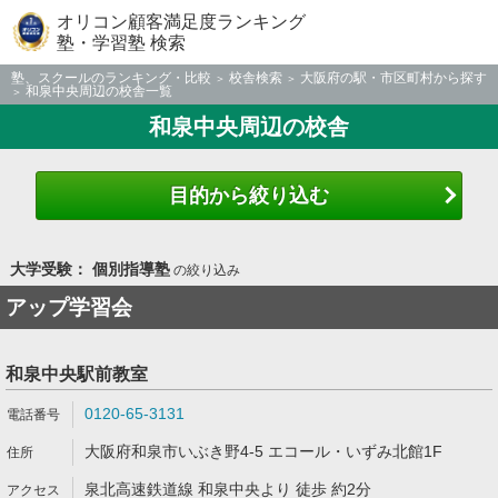
オリコン顧客満足度ランキング
塾・学習塾 検索
塾、スクールのランキング・比較
校舎検索
大阪府の駅・市区町村から探す
和泉中央周辺の校舎一覧
和泉中央周辺の校舎
目的から絞り込む
大学受験： 個別指導塾
の絞り込み
アップ学習会
和泉中央駅前教室
0120-65-3131
大阪府和泉市いぶき野4-5 エコール・いずみ北館1F
泉北高速鉄道線 和泉中央より 徒歩 約2分