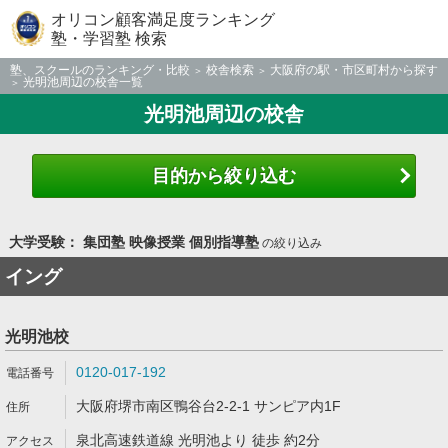
オリコン顧客満足度ランキング
塾・学習塾 検索
塾、スクールのランキング・比較
校舎検索
大阪府の駅・市区町村から探す
光明池周辺の校舎一覧
光明池周辺の校舎
目的から絞り込む
大学受験： 集団塾 映像授業 個別指導塾
の絞り込み
イング
光明池校
0120-017-192
大阪府堺市南区鴨谷台2-2-1 サンピア内1F
泉北高速鉄道線 光明池より 徒歩 約2分