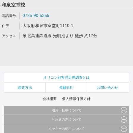
和泉室堂校
0725-90-5355
大阪府和泉市室堂町1110-1
泉北高速鉄道線 光明池より 徒歩 約17分
オリコン顧客満足度調査とは
調査方法
掲載規約
お問い合わせ
会社概要
個人情報保護方針
引用・転載について
利用者の声について
当サイトで公開されている情報（文字、写真、イラスト、画像データ等）及びこれらの配
置・編集および構造などについての著作権は株式会社oricon MEに帰属しております。
クッキーの使用について
当サイトに掲載している内容はすべてサービスの利用者が提出された見解・感想です。
これらの情報を権利者の許可なく無断転載・複製などの二次利用を行うことは固く禁じて