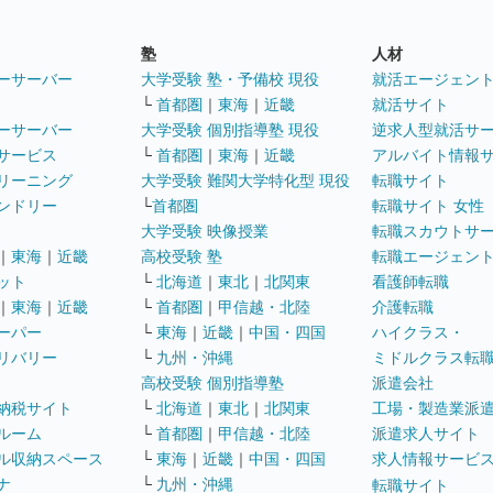
塾
人材
ーサーバー
大学受験 塾・予備校 現役
就活エージェン
└
首都圏
｜
東海
｜
近畿
就活サイト
ーサーバー
大学受験 個別指導塾 現役
逆求人型就活サ
サービス
└
首都圏
｜
東海
｜
近畿
アルバイト情報
リーニング
大学受験 難関大学特化型 現役
転職サイト
ンドリー
└
首都圏
転職サイト 女性
大学受験 映像授業
転職スカウトサ
｜
東海
｜
近畿
高校受験 塾
転職エージェン
ット
└
北海道
｜
東北
｜
北関東
看護師転職
｜
東海
｜
近畿
└
首都圏
｜
甲信越・北陸
介護転職
ーパー
└
東海
｜
近畿
｜
中国・四国
ハイクラス・
リバリー
└
九州・沖縄
ミドルクラス転
高校受験 個別指導塾
派遣会社
納税サイト
└
北海道
｜
東北
｜
北関東
工場・製造業派
ルーム
└
首都圏
｜
甲信越・北陸
派遣求人サイト
ル収納スペース
└
東海
｜
近畿
｜
中国・四国
求人情報サービ
ナ
└
九州・沖縄
転職サイト