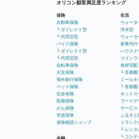
オリコン顧客満足度ランキング
保険
生活
自動車保険
ウォータ
└
ダイレクト型
浄水型
└
代理店型
ウォータ
バイク保険
家事代行
└
ダイレクト型
ハウスク
└
代理店型
コインラ
自転車保険
食材宅配
火災保険
└
首都圏
海外旅行保険
ミールキ
ペット保険
└
首都圏
生命保険
ネットス
医療保険
フードデ
がん保険
サービス
学資保険
ふるさと
保険相談ショップ
トランク
└
レンタ
└
コンテ
金融