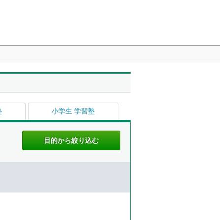
塾
小学生 学習塾