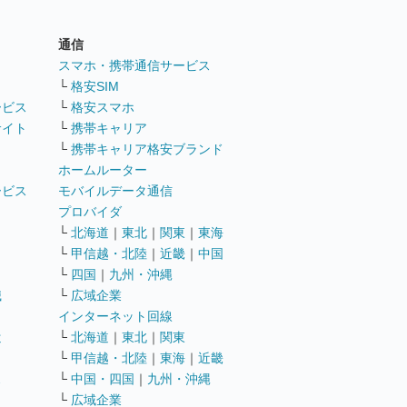
通信
ト
スマホ・携帯通信サービス
└
格安SIM
ービス
└
格安スマホ
サイト
└
携帯キャリア
└
携帯キャリア格安ブランド
ホームルーター
ービス
モバイルデータ通信
ト
プロバイダ
└
北海道
｜
東北
｜
関東
｜
東海
└
甲信越・北陸
｜
近畿
｜
中国
└
四国
｜
九州・沖縄
職
└
広域企業
インターネット回線
遣
└
北海道
｜
東北
｜
関東
└
甲信越・北陸
｜
東海
｜
近畿
ス
└
中国・四国
｜
九州・沖縄
└
広域企業