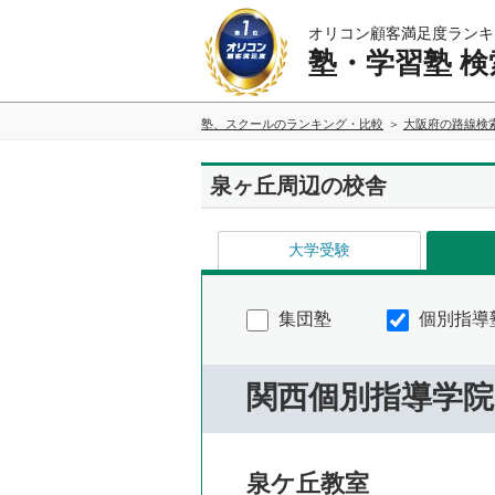
オリコン顧客満足度ランキ
塾・学習塾 検
塾、スクールのランキング・比較
大阪府の路線検
泉ヶ丘周辺の校舎
大学受験
集団塾
個別指導
関西個別指導学院
泉ケ丘教室