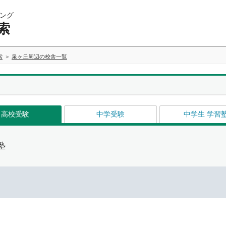
ング
索
索
泉ヶ丘周辺の校舎一覧
高校受験
中学受験
中学生 学習
塾